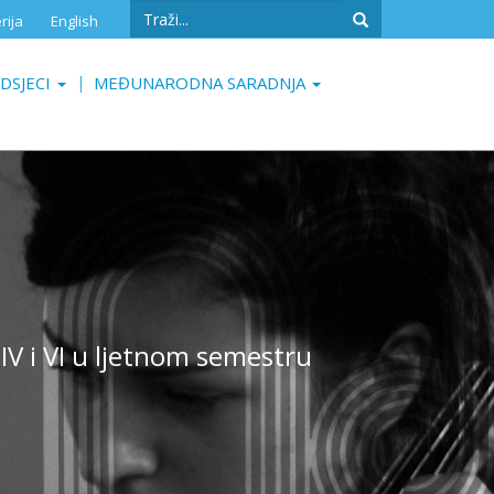
Search
rija
English
form
Search
DSJECI
MEĐUNARODNA SARADNJA
IV i VI u ljetnom semestru