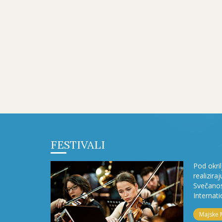
FESTIVALI
Pod okri
realizira
Svečanos
Internati
Majske 