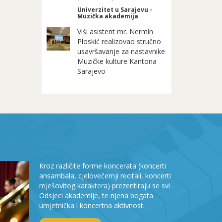
Univerzitet u Sarajevu -
Muzička akademija
Viši asistent mr. Nermin
Ploskić realizovao stručno
usavršavanje za nastavnike
Muzičke kulture Kantona
Sarajevo
Kroz različite forme koncerata (koncerti
ansambala, cjelovečernji recitali, koncerti
mješovitog karaktera) prezentiraju se svi
Odsjeci akademije, te njena bogata
umjetnička i koncertna aktivnost.