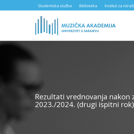
Skip
Studentska služba
Biblioteka
Institut za istr
to
main
content
Rezultati vrednovanja nakon z
2023./2024. (drugi ispitni rok)