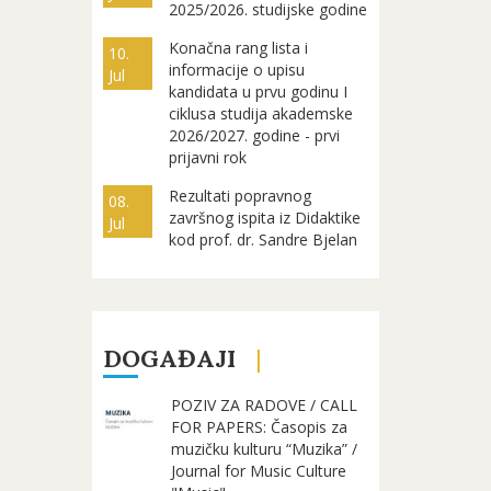
2025/2026. studijske godine
Konačna rang lista i
10.
informacije o upisu
Jul
kandidata u prvu godinu I
ciklusa studija akademske
2026/2027. godine - prvi
prijavni rok
Rezultati popravnog
08.
završnog ispita iz Didaktike
Jul
kod prof. dr. Sandre Bjelan
DOGAĐAJI
POZIV ZA RADOVE / CALL
FOR PAPERS: Časopis za
muzičku kulturu “Muzika” /
Journal for Music Culture