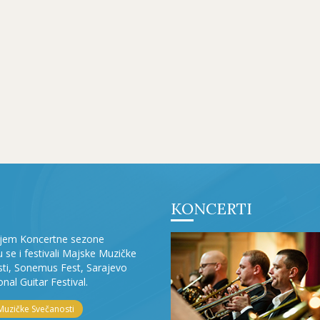
KONCERTI
ljem Koncertne sezone
ju se i festivali Majske Muzičke
ti, Sonemus Fest, Sarajevo
onal Guitar Festival.
Muzičke Svečanosti