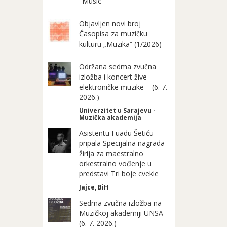
"Music"
Objavljen novi broj
Časopisa za muzičku
kulturu „Muzika“ (1/2026)
Održana sedma zvučna
izložba i koncert žive
elektroničke muzike – (6. 7.
2026.)
Univerzitet u Sarajevu -
Muzička akademija
Asistentu Fuadu Šetiću
pripala Specijalna nagrada
žirija za maestralno
orkestralno vođenje u
predstavi Tri boje cvekle
Jajce, BiH
Sedma zvučna izložba na
Muzičkoj akademiji UNSA –
(6. 7. 2026.)