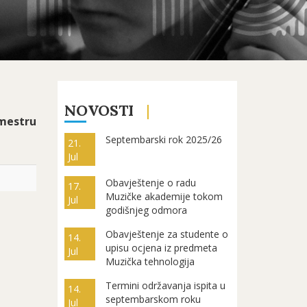
NOVOSTI
mestru
Septembarski rok 2025/26
21.
Jul
Obavještenje o radu
17.
Muzičke akademije tokom
Jul
godišnjeg odmora
Obavještenje za studente o
14.
upisu ocjena iz predmeta
Jul
Muzička tehnologija
Termini održavanja ispita u
14.
septembarskom roku
Jul