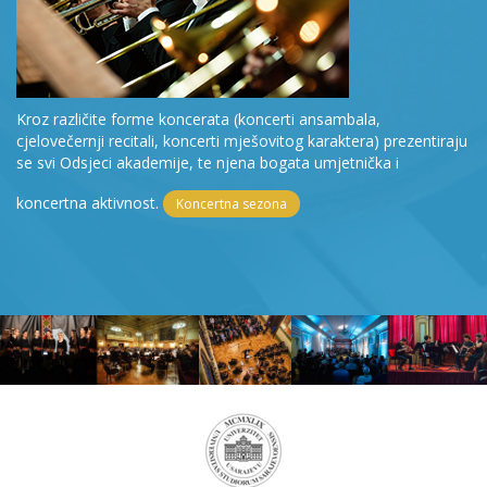
Kroz različite forme koncerata (koncerti ansambala,
cjelovečernji recitali, koncerti mješovitog karaktera) prezentiraju
se svi Odsjeci akademije, te njena bogata umjetnička i
koncertna aktivnost.
Koncertna sezona