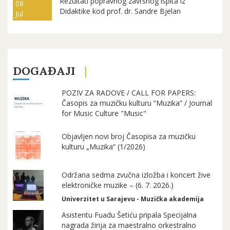
Rezultati popravnog završnog ispita iz
08.
Didaktike kod prof. dr. Sandre Bjelan
Jul
DOGAĐAJI
POZIV ZA RADOVE / CALL FOR PAPERS:
Časopis za muzičku kulturu “Muzika” / Journal
for Music Culture "Music"
Objavljen novi broj Časopisa za muzičku
kulturu „Muzika“ (1/2026)
Održana sedma zvučna izložba i koncert žive
elektroničke muzike – (6. 7. 2026.)
Univerzitet u Sarajevu - Muzička akademija
Asistentu Fuadu Šetiću pripala Specijalna
nagrada žirija za maestralno orkestralno