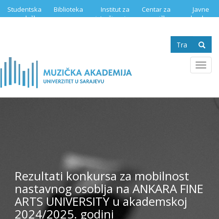
Skip
Studentska
Biblioteka
Institut za
Centar za
Javne
to
služba
istraživanje
muzičku
nabavke
main
muzike
edukaciju
content
Search
form
Se
Toggl
navig
Rezultati konkursa za mobilnost
nastavnog osoblja na ANKARA FINE
ARTS UNIVERSITY u akademskoj
2024/2025. godini