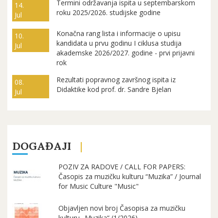
Termini održavanja ispita u septembarskom
14.
roku 2025/2026. studijske godine
Jul
Konačna rang lista i informacije o upisu
10.
kandidata u prvu godinu I ciklusa studija
Jul
akademske 2026/2027. godine - prvi prijavni
rok
Rezultati popravnog završnog ispita iz
08.
Didaktike kod prof. dr. Sandre Bjelan
Jul
DOGAĐAJI
POZIV ZA RADOVE / CALL FOR PAPERS:
Časopis za muzičku kulturu “Muzika” / Journal
for Music Culture "Music"
Objavljen novi broj Časopisa za muzičku
kulturu „Muzika“ (1/2026)