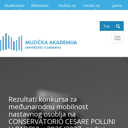
Skip
Studentska
Biblioteka
Institut za
Centar za
Javne
to
služba
istraživanje
muzičku
nabavke
main
muzike
edukaciju
content
Search
form
Se
Toggl
navig
Rezultati konkursa za
međunarodnu mobilnost
nastavnog osoblja na
CONSERVATORIO CESARE POLLINI