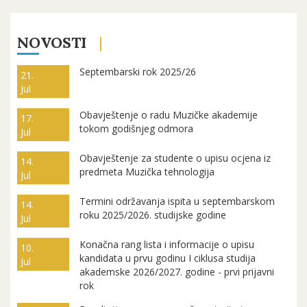
NOVOSTI
Septembarski rok 2025/26
21.
Jul
Obavještenje o radu Muzičke akademije
17.
tokom godišnjeg odmora
Jul
Obavještenje za studente o upisu ocjena iz
14.
predmeta Muzička tehnologija
Jul
Termini održavanja ispita u septembarskom
14.
roku 2025/2026. studijske godine
Jul
Konačna rang lista i informacije o upisu
10.
kandidata u prvu godinu I ciklusa studija
Jul
akademske 2026/2027. godine - prvi prijavni
rok