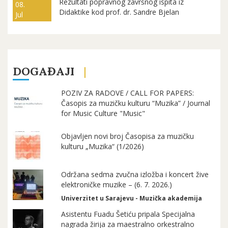
Rezultati popravnog završnog ispita iz
08.
Didaktike kod prof. dr. Sandre Bjelan
Jul
DOGAĐAJI
POZIV ZA RADOVE / CALL FOR PAPERS:
Časopis za muzičku kulturu “Muzika” / Journal
for Music Culture "Music"
Objavljen novi broj Časopisa za muzičku
kulturu „Muzika“ (1/2026)
Održana sedma zvučna izložba i koncert žive
elektroničke muzike – (6. 7. 2026.)
Univerzitet u Sarajevu - Muzička akademija
Asistentu Fuadu Šetiću pripala Specijalna
nagrada žirija za maestralno orkestralno