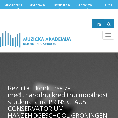
Skip
Studentska
Biblioteka
Institut za
Centar za
Javne
to
služba
istraživanje
muzičku
nabavke
main
muzike
edukaciju
content
Search
form
Se
Toggl
navig
Rezultati konkursa za
međunarodnu kreditnu mobilnost
studenata na PRINS CLAUS
CONSERVATORIUM -
HANZEHOGESCHOOL GRONINGEN