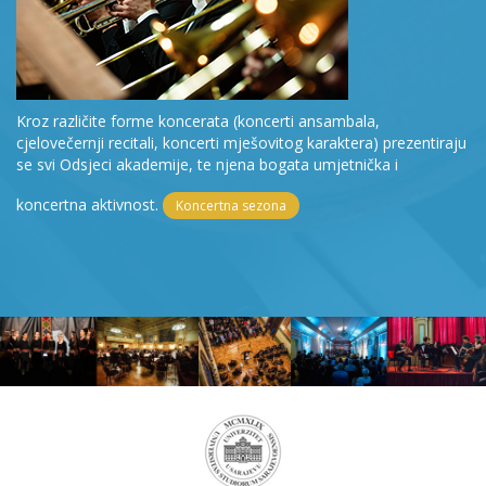
Kroz različite forme koncerata (koncerti ansambala,
cjelovečernji recitali, koncerti mješovitog karaktera) prezentiraju
se svi Odsjeci akademije, te njena bogata umjetnička i
koncertna aktivnost.
Koncertna sezona