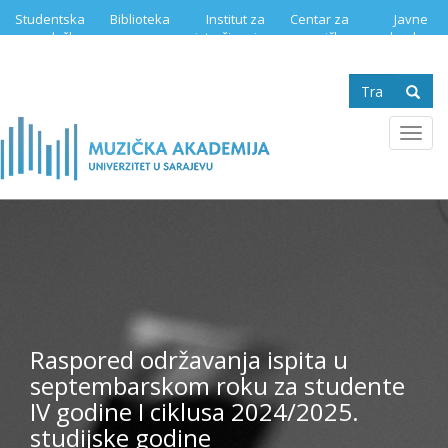
Skip
Studentska
Biblioteka
Institut za
Centar za
Javne
to
služba
istraživanje
muzičku
nabavke
main
muzike
edukaciju
content
Search
form
Se
Toggl
navig
Raspored održavanja ispita u
septembarskom roku za studente
IV godine I ciklusa 2024/2025.
studijske godine