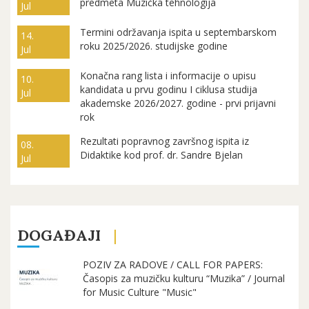
predmeta Muzička tehnologija
Jul
Termini održavanja ispita u septembarskom
14.
roku 2025/2026. studijske godine
Jul
Konačna rang lista i informacije o upisu
10.
kandidata u prvu godinu I ciklusa studija
Jul
akademske 2026/2027. godine - prvi prijavni
rok
Rezultati popravnog završnog ispita iz
08.
Didaktike kod prof. dr. Sandre Bjelan
Jul
DOGAĐAJI
POZIV ZA RADOVE / CALL FOR PAPERS:
Časopis za muzičku kulturu “Muzika” / Journal
for Music Culture "Music"