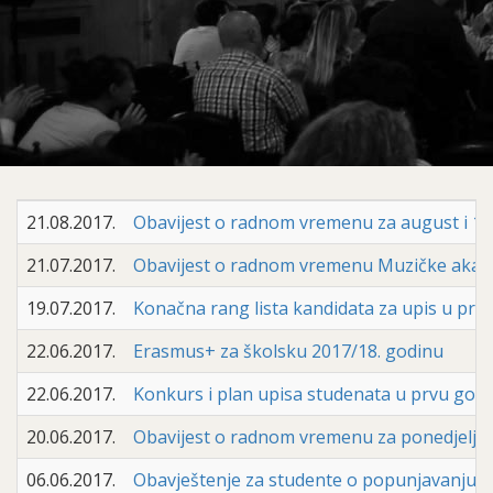
21.08.2017.
Obavijest o radnom vremenu za august i 1. 
21.07.2017.
Obavijest o radnom vremenu Muzičke akade
19.07.2017.
Konačna rang lista kandidata za upis u prvu
22.06.2017.
Erasmus+ za školsku 2017/18. godinu
22.06.2017.
Konkurs i plan upisa studenata u prvu godin
20.06.2017.
Obavijest o radnom vremenu za ponedjeljak
06.06.2017.
Obavještenje za studente o popunjavanju 