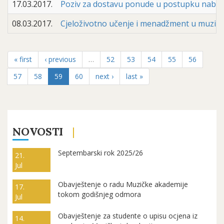
17.03.2017.
Poziv za dostavu ponude u postupku naba
08.03.2017.
Cjeloživotno učenje i menadžment u muzici -
« first
‹ previous
…
52
53
54
55
56
57
58
59
60
next ›
last »
NOVOSTI
Septembarski rok 2025/26
21.
Jul
Obavještenje o radu Muzičke akademije
17.
tokom godišnjeg odmora
Jul
Obavještenje za studente o upisu ocjena iz
14.