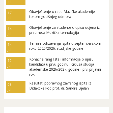
Jul
Obavještenje o radu Muzičke akademije
17.
tokom godišnjeg odmora
Jul
Obavještenje za studente o upisu ocjena iz
14.
predmeta Muzička tehnologija
Jul
Termini održavanja ispita u septembarskom
14.
roku 2025/2026. studijske godine
Jul
Konačna rang lista i informacije o upisu
10.
kandidata u prvu godinu I ciklusa studija
Jul
akademske 2026/2027. godine - prvi prijavni
rok
Rezultati popravnog završnog ispita iz
08.
Didaktike kod prof. dr. Sandre Bjelan
Jul