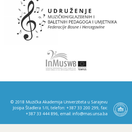
© 2018 Muzička Akademija Univerziteta u Sarajevu
Josipa Štadlera 1/II, telefon: +387 33 200 299, fax:
+387 33 444 896, email: info@mas.unsa.ba