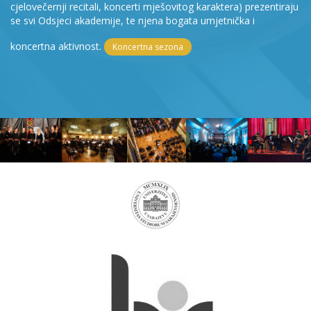
cjelovečernji recitali, koncerti mješovitog karaktera) prezentiraju
se svi Odsjeci akademije, te njena bogata umjetnička i
koncertna aktivnost.
Koncertna sezona