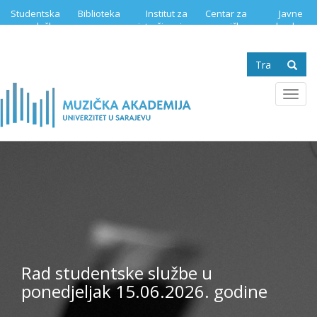
Skip
Studentska
Biblioteka
Institut za
Centar za
Javne
to
služba
istraživanje
muzičku
nabavke
main
muzike
edukaciju
content
Search
form
Se
Toggl
navig
Rad studentske službe u
ponedjeljak 15.06.2026. godine