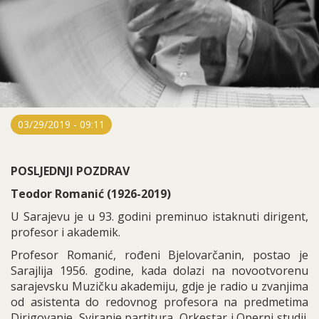
03/29/2019 - 09:11
POSLJEDNJI POZDRAV
Teodor Romanić (1926-2019)
U Sarajevu je u 93. godini preminuo istaknuti dirigent,
profesor i akademik.
Profesor Romanić, rođeni Bjelovarčanin, postao je
Sarajlija 1956. godine, kada dolazi na novootvorenu
sarajevsku Muzičku akademiju, gdje je radio u zvanjima
od asistenta do redovnog profesora na predmetima
Dirigovanje, Sviranje partitura, Orkestar i Operni studij.