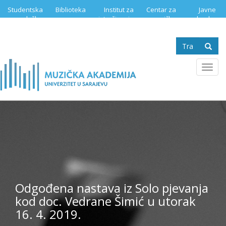
Skip
Studentska
Biblioteka
Institut za
Centar za
Javne
to
služba
istraživanje
muzičku
nabavke
main
muzike
edukaciju
content
Search
form
Se
Toggl
navig
Odgođena nastava iz Solo pjevanja
kod doc. Vedrane Šimić u utorak
16. 4. 2019.