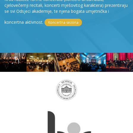
cjelovečernji recitali, koncerti mješovitog karaktera) prezentiraju
se svi Odsjeci akademije, te njena bogata umjetnička i
koncertna aktivnost.
Koncertna sezona