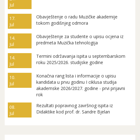
Jul
Obavještenje o radu Muzičke akademije
17.
tokom godišnjeg odmora
Jul
Obavještenje za studente o upisu ocjena iz
14.
predmeta Muzička tehnologija
Jul
Termini održavanja ispita u septembarskom
14.
roku 2025/2026. studijske godine
Jul
Konačna rang lista i informacije o upisu
10.
kandidata u prvu godinu I ciklusa studija
Jul
akademske 2026/2027. godine - prvi prijavni
rok
Rezultati popravnog završnog ispita iz
08.
Didaktike kod prof. dr. Sandre Bjelan
Jul