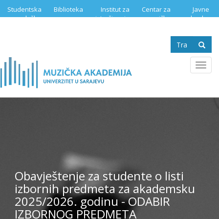
Skip
Studentska
Biblioteka
Institut za
Centar za
Javne
to
služba
istraživanje
muzičku
nabavke
main
muzike
edukaciju
content
Search
form
Se
Toggl
navig
Obavještenje za studente o listi
izbornih predmeta za akademsku
2025/2026. godinu - ODABIR
IZBORNOG PREDMETA