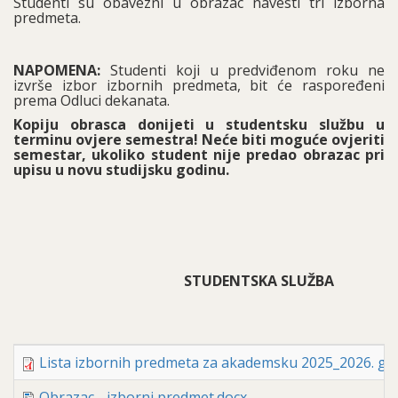
Studenti su obavezni u obrazac navesti tri izborna
predmeta.
NAPOMENA:
Studenti koji u predviđenom roku ne
izvrše izbor izbornih predmeta, bit će raspoređeni
prema Odluci dekanata.
Kopiju obrasca donijeti u studentsku službu u
terminu ovjere semestra! Neće biti moguće ovjeriti
semestar, ukoliko student nije predao obrazac pri
upisu u novu studijsku godinu.
STUDENTSKA SLUŽBA
Lista izbornih predmeta za akademsku 2025_2026. god
Obrazac - izborni predmet.docx