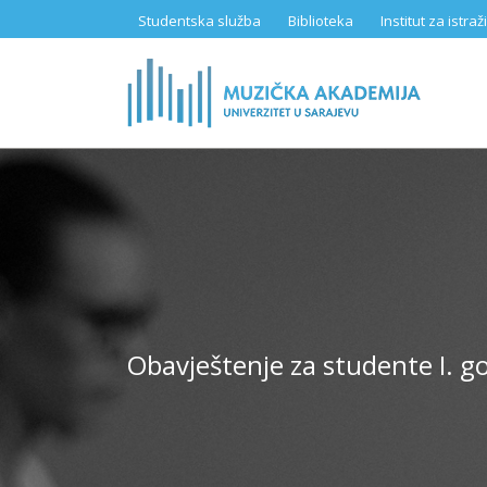
Skip
Studentska služba
Biblioteka
Institut za istr
to
main
content
Obavještenje za studente I. go