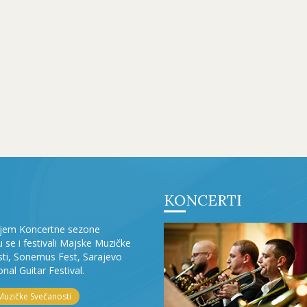
KONCERTI
ljem Koncertne sezone
ju se i festivali Majske Muzičke
ti, Sonemus Fest, Sarajevo
onal Guitar Festival.
Muzičke Svečanosti