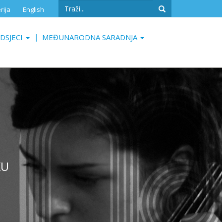
Search
rija
English
form
Search
DSJECI
MEĐUNARODNA SARADNJA
KU