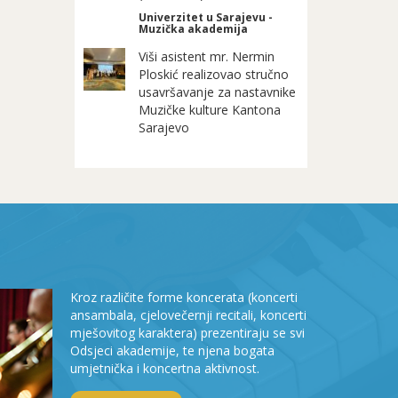
Univerzitet u Sarajevu -
Muzička akademija
Viši asistent mr. Nermin
Ploskić realizovao stručno
usavršavanje za nastavnike
Muzičke kulture Kantona
Sarajevo
Kroz različite forme koncerata (koncerti
ansambala, cjelovečernji recitali, koncerti
mješovitog karaktera) prezentiraju se svi
Odsjeci akademije, te njena bogata
umjetnička i koncertna aktivnost.