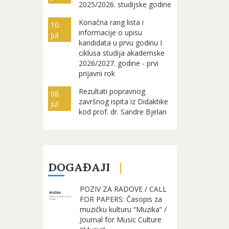
2025/2026. studijske godine
Konačna rang lista i
10.
informacije o upisu
Jul
kandidata u prvu godinu I
ciklusa studija akademske
2026/2027. godine - prvi
prijavni rok
Rezultati popravnog
08.
završnog ispita iz Didaktike
Jul
kod prof. dr. Sandre Bjelan
DOGAĐAJI
POZIV ZA RADOVE / CALL
FOR PAPERS: Časopis za
muzičku kulturu “Muzika” /
Journal for Music Culture