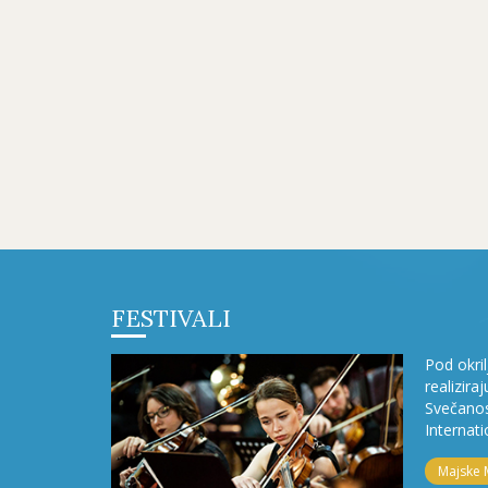
FESTIVALI
Pod okri
realizira
Svečanos
Internati
Majske 