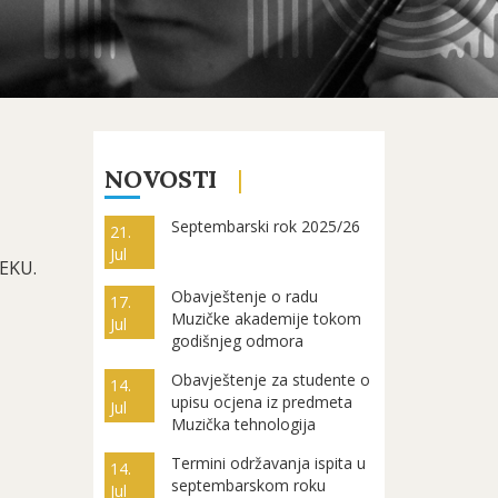
NOVOSTI
Septembarski rok 2025/26
21.
Jul
EKU.
Obavještenje o radu
17.
Muzičke akademije tokom
Jul
godišnjeg odmora
Obavještenje za studente o
14.
upisu ocjena iz predmeta
Jul
Muzička tehnologija
Termini održavanja ispita u
14.
septembarskom roku
Jul