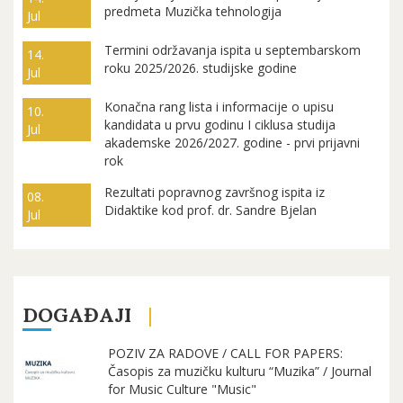
predmeta Muzička tehnologija
Jul
Termini održavanja ispita u septembarskom
14.
roku 2025/2026. studijske godine
Jul
Konačna rang lista i informacije o upisu
10.
kandidata u prvu godinu I ciklusa studija
Jul
akademske 2026/2027. godine - prvi prijavni
rok
Rezultati popravnog završnog ispita iz
08.
Didaktike kod prof. dr. Sandre Bjelan
Jul
DOGAĐAJI
POZIV ZA RADOVE / CALL FOR PAPERS:
Časopis za muzičku kulturu “Muzika” / Journal
for Music Culture "Music"