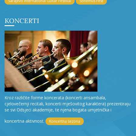
Sarajevo International Guitar Festival
Sonemus Fest
KONCERTI
Kroz različite forme koncerata (koncerti ansambala,
cjelovečernji recitali, koncerti mješovitog karaktera) prezentiraju
se svi Odsjeci akademije, te njena bogata umjetnička i
koncertna aktivnost.
Koncertna sezona