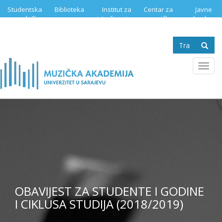
Skip
Studentska
Biblioteka
Institut za
Centar za
Javne
to
služba
istraživanje
muzičku
nabavke
main
muzike
edukaciju
content
Search
form
Se
Toggl
navig
OBAVIJEST ZA STUDENTE I GODINE
I CIKLUSA STUDIJA (2018/2019)