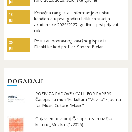
roku 2025/2026. studijske godine
Jul
Konačna rang lista i informacije o upisu
10.
kandidata u prvu godinu I ciklusa studija
Jul
akademske 2026/2027. godine - prvi prijavni
rok
Rezultati popravnog završnog ispita iz
08.
Didaktike kod prof. dr. Sandre Bjelan
Jul
DOGAĐAJI
POZIV ZA RADOVE / CALL FOR PAPERS:
Časopis za muzičku kulturu “Muzika” / Journal
for Music Culture "Music"
Objavljen novi broj Časopisa za muzičku
kulturu „Muzika“ (1/2026)