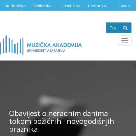
Skip
Studentska
Biblioteka
Institut za
Centar za
Javne
to
služba
istraživanje
muzičku
nabavke
main
muzike
edukaciju
content
Search
form
Se
Toggl
navig
Obavijest o neradnim danima
tokom božićnih i novogodišnjih
praznika