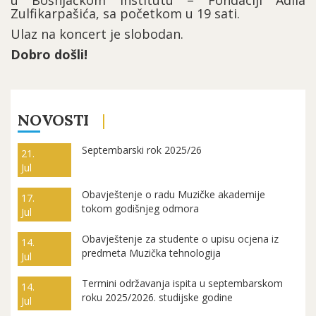
u Bošnjačkom institutu – Fondaciji Adila
Zulfikarpašića, sa početkom u 19 sati.
Ulaz na koncert je slobodan.
Dobro došli!
NOVOSTI
Septembarski rok 2025/26
21.
Jul
Obavještenje o radu Muzičke akademije
17.
tokom godišnjeg odmora
Jul
Obavještenje za studente o upisu ocjena iz
14.
predmeta Muzička tehnologija
Jul
Termini održavanja ispita u septembarskom
14.
roku 2025/2026. studijske godine
Jul