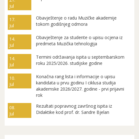
Jul
Obavještenje o radu Muzičke akademije
17.
tokom godišnjeg odmora
Jul
Obavještenje za studente o upisu ocjena iz
14.
predmeta Muzička tehnologija
Jul
Termini održavanja ispita u septembarskom
14.
roku 2025/2026. studijske godine
Jul
Konačna rang lista i informacije o upisu
10.
kandidata u prvu godinu I ciklusa studija
Jul
akademske 2026/2027. godine - prvi prijavni
rok
Rezultati popravnog završnog ispita iz
08.
Didaktike kod prof. dr. Sandre Bjelan
Jul