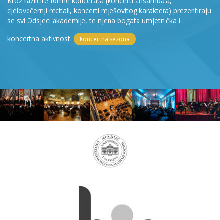
Kroz različite forme koncerata (koncerti ansambala,
cjelovečernji recitali, koncerti mješovitog karaktera) prezentiraju
se svi Odsjeci akademije, te njena bogata umjetnička i
koncertna aktivnost.
Koncertna sezona