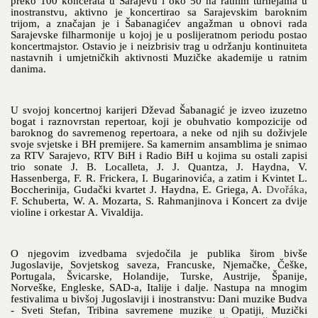
preko 100 koncerata u Sarajevu i oko 50 na ratnim turnejama u
inostranstvu, aktivno je koncertirao sa Sarajevskim baroknim
trijom, a značajan je i Šabanagićev angažman u obnovi rada
Sarajevske filharmonije u kojoj je u poslijeratnom periodu postao
koncertmajstor. Ostavio je i neizbrisiv trag u održanju kontinuiteta
nastavnih i umjetničkih aktivnosti Muzičke akademije u ratnim
danima.
U svojoj koncertnoj karijeri Dževad Šabanagić je izveo izuzetno
bogat i raznovrstan repertoar, koji je obuhvatio kompozicije od
baroknog do savremenog repertoara, a neke od njih su doživjele
svoje svjetske i BH premijere. Sa kamernim ansamblima je snimao
za RTV Sarajevo, RTV BiH i Radio BiH u kojima su ostali zapisi
trio sonate J. B. Localleta, J. J. Quantza, J. Haydna, V.
Hassenberga, F. R. Frickera, I. Bugarinovića, a zatim i Kvintet L.
Boccherinija, Gudački kvartet J. Haydna, E. Griega, A.
Dvořáka
,
F. Schuberta, W. A. Mozarta, S. Rahmanjinova i Koncert za dvije
violine i orkestar A. Vivaldija.
O njegovim izvedbama svjedočila je publika širom bivše
Jugoslavije, Sovjetskog saveza, Francuske, Njemačke, Češke,
Portugala, Švicarske, Holandije, Turske, Austrije, Španije,
Norveške, Engleske, SAD-a, Italije i dalje. Nastupa na mnogim
festivalima u bivšoj Jugoslaviji i inostranstvu: Dani muzike Budva
- Sveti Stefan, Tribina savremene muzike u Opatiji, Muzički