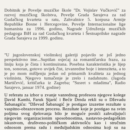
Dobitnik je Povelje muzičke škole "Dr. Vojislav Vučković" za
razvoj muzičkog školstva, Povelje Grada Sarajeva za rad
Gudačkog kvarteta u ratu, Zahvalnice 5. korpusa Armije
Republike Bosne i Hercegovine, Povelje Internacionalne lige
humanista za 1996. godinu, Nagrade Udruženja muzičkih
pedagoga BiH za rad Gudačkog kvarteta i Šestoaprilske nagrade
Grada Sarajeva za 1999. godinu.
"U jugoslovenskoj violinskoj galeriji pojavilo se još jedno
perspektivno ime...Suptilan osjećaj za romantičarsku frazu, za
liniju koja je čista i kontinuirana. Posebna karakteristika je lijep
ton, sonoran, gotovo uvijek čist, izvanredne boje i intenziteta, a to
je po mom mišljenju jedan od primarnih kvaliteta za jednog
violinistu. Njegovo tumačenje je zrelo i nadahnuto. (Jagoda
Martičević, kritičarka iz Zagreba; "Susret s mladima", Radio
Sarajevo, januar 1974. godine)
U referatu za izbor u zvanje vanrednog profesora njegove kolege
David Kamhi, Faruk Sijarić i Bećir Drnda rekli su o Dževadu
Šabanagiću: "Dževad Šabanagić je postigao izuzetne rezultate u
vaspitno-obrazovnom procesu. Rezultate koje je postigao na svim
poljima svog djelovanja bilo je moguće postići zahvaljujući
njegovim organizacionim sposobnostima, nastavno-pedagoškim
iskustvom, društveno-političkom aktivnošću kao i stručnim
odnosom prema radu i međuljudskim odnosima koji su na