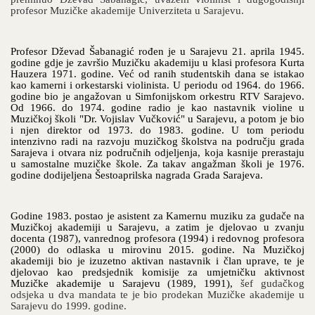
profesor Muzičke akademije Univerziteta u Sarajevu.
Profesor Dževad Šabanagić
rođen je u Sarajevu
21. aprila 1945.
godine gdje je završio
Muzičku akademiju u klasi profesora Kurta
Hauzera 1971. godine. Već od ranih studentskih dana se istakao
kao kamerni i orkestarski violinista. U periodu od 1964. do 1966.
godine bio je angažovan u Simfonijskom orkestru RTV Sarajevo.
Od 1966. do 1974. godine radio je kao nastavnik violine u
Muzičkoj školi "Dr. Vojislav Vučković" u Sarajevu, a potom je bio
i njen direktor od 1973. do 1983. godine. U tom periodu
intenzivno radi na razvoju muzičkog školstva na području grada
Sarajeva i otvara niz područnih odjeljenja, koja kasnije prerastaju
u samostalne muzičke škole. Za takav angažman školi je 1976.
godine dodijeljena Šestoaprilska nagrada Grada Sarajeva.
Godine 1983. postao je asistent za Kamernu muziku za gudače na
Muzičkoj akademiji u Sarajevu, a zatim je djelovao u zvanju
docenta (1987), vanrednog profesora (1994) i redovnog profesora
(2000) do odlaska u mirovinu 2015. godine. Na Muzičkoj
akademiji bio je izuzetno aktivan nastavnik i član uprave, te je
djelovao kao predsjednik komisije za umjetničku aktivnost
Muzičke akademije u Sarajevu (1989, 1991),
šef gudačkog
odsjeka u dva mandata te je bio prodekan Muzičke akademije u
Sarajevu do 1999. godine.