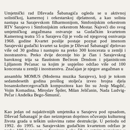
Umjetnički rad Dževada Šabanagića ogleda se u aktivnoj
solističkoj, kamernoj i orkestarskoj djelatnosti, a kao solista
nastupa sa Sarajevskom filharmonijom, Simfonijskim orkestrom
RTV Sarajevo i Simfonijskim orkestrom Mostar. Najveći dio svog
umjetničkog angažmana ostvaruje sa Gudačkim kvartetom
Kamernog teatra 55 u Sarajevu čiji je vođa od njegovog osnivanja
1968. godine Kvartet poslije postaje poznat pod imenom
Sarajevski gudački kvartet sa kojim je
Dževad Šabanagić
djelovao
više od 30 godina i nastupio na preko 300 koncerata u zemlji i
inostranstvu. Preko dvije decenije bio je član i Sarajevskog
baroknog trija sa flautistom Bećirom Drndom i pijanisticom
Ljiljanom Pećanac sa kojim je uspješno održao više od 100
koncerata u zemlji i inostranstvu. Značajan je njegov angažman u
ansamblu MOMUS (Moderna muzika Sarajevo), koji je tokom
sedamdesetih godina prošlog stoljeća izveo brojna djela
bosanskohercegovačkih kompozitora kao što su Josip Magdić,
Vojin Komadina, Miroslav Špiler, Milan Jeličanin, Nada Ludvig-
Pečar i Anđelka Bego-Šimunić.
Kao jedan od najaktivnijih umjetnika u Sarajevu pod opsadom,
Dževad Šabanagić je dao neizmjeran doprinos očuvanju kulturnog
života grada u teškim uslovima ratne destrukcije. U periodu od
1992. do 1995. sa Sarajevskim gudačkim kvartetom održao je