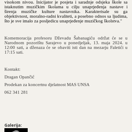
visokom nivou. Inicijator je posjeta i saradnje odsjeka škole sa
istaknutim muzičkim školama u cilju unaprjeđenja nastave i
širenja muzičke kulture nastavnika. Karakterisale su ga
objektivnost, moralno-radni kvaliteti, a posebno odnos sa ljudima,
što je sve imalo za posljedicu unaprjeđenje muzičkog školstva.
"
Komemoracija profesoru Dževadu Šabanagiću održat će se u
Narodnom pozorištu Sarajevo u ponedjeljak, 13. maja 2024. u
12:00 sati, a dženaza će se obaviti isti dan na mezarju Faletići u
17:15 sati.
Kontakt:
Dragan Opančić
Prodekan za koncertnu djelatnost MAS UNSA
062 341 281
Galerija: