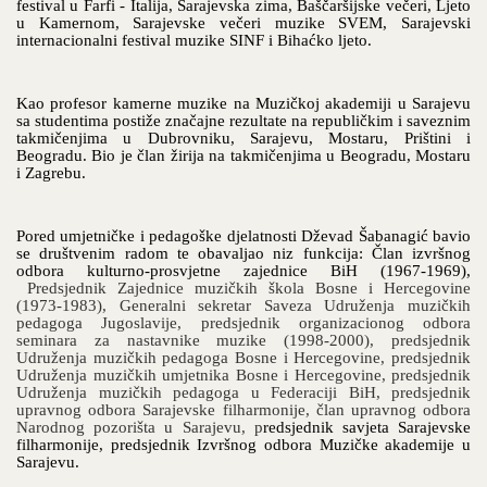
festival u Farfi - Italija, Sarajevska zima, Baščaršijske večeri, Ljeto
u Kamernom, Sarajevske večeri muzike SVEM, Sarajevski
internacionalni festival muzike SINF i Bihaćko ljeto.
Kao profesor kamerne muzike na Muzičkoj akademiji u Sarajevu
sa studentima postiže značajne rezultate na republičkim i saveznim
takmičenjima u Dubrovniku, Sarajevu, Mostaru, Prištini i
Beogradu. Bio je član žirija na takmičenjima u Beogradu, Mostaru
i Zagrebu.
Pored umjetničke i pedagoške djelatnosti Dževad Šabanagić bavio
se društvenim radom te obavaljao niz funkcija: Član izvršnog
odbora kulturno-prosvjetne zajednice BiH (1967-1969),
Predsjednik Zajednice muzičkih škola Bosne i Hercegovine
(1973-1983), Generalni sekretar Saveza Udruženja muzičkih
pedagoga Jugoslavije, predsjednik organizacionog odbora
seminara za nastavnike muzike (1998-2000), predsjednik
Udruženja muzičkih pedagoga Bosne i Hercegovine, predsjednik
Udruženja muzičkih umjetnika Bosne i Hercegovine, predsjednik
Udruženja muzičkih pedagoga u Federaciji BiH, predsjednik
upravnog odbora Sarajevske filharmonije, član upravnog odbora
Narodnog pozorišta u Sarajevu, p
redsjednik savjeta Sarajevske
filharmonije, predsjednik Izvršnog odbora Muzičke akademije u
Sarajevu.