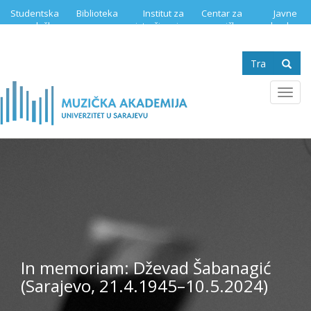
Skip
Studentska
Biblioteka
Institut za
Centar za
Javne
to
služba
istraživanje
muzičku
nabavke
main
muzike
edukaciju
content
Search
form
Se
Toggl
navig
In memoriam: Dževad Šabanagić
(Sarajevo, 21.4.1945–10.5.2024)