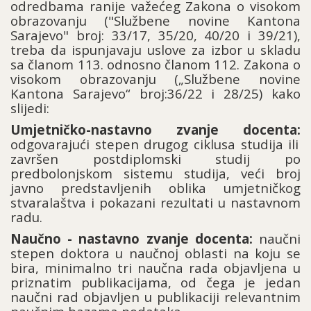
odredbama ranije važećeg Zakona o visokom
obrazovanju ("Službene novine Kantona
Sarajevo" broj: 33/17, 35/20, 40/20 i 39/21),
treba da ispunjavaju uslove za izbor u skladu
sa članom 113. odnosno članom 112. Zakona o
visokom obrazovanju („Službene novine
Kantona Sarajevo“ broj:36/22 i 28/25) kako
slijedi:
Umjetničko-nastavno zvanje docenta:
odgovarajući stepen drugog ciklusa studija ili
završen postdiplomski studij po
predbolonjskom sistemu studija, veći broj
javno predstavljenih oblika umjetničkog
stvaralaštva i pokazani rezultati u nastavnom
radu.
Naučno - nastavno zvanje docenta:
naučni
stepen doktora u naučnoj oblasti na koju se
bira, minimalno tri naučna rada objavljena u
priznatim publikacijama, od čega je jedan
naučni rad objavljen u publikaciji relevantnim