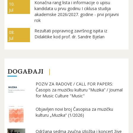
Konačna rang lista i informacije o upisu
10.
kandidata u prvu godinu I ciklusa studija
Jul
akademske 2026/2027. godine - prvi prijavni
rok
Rezultati popravnog završnog ispita iz
08.
Didaktike kod prof. dr. Sandre Bjelan
Jul
DOGAĐAJI
POZIV ZA RADOVE / CALL FOR PAPERS:
Časopis za muzičku kulturu “Muzika” / Journal
for Music Culture "Music"
Objavljen novi broj Časopisa za muzičku
kulturu „Muzika“ (1/2026)
Održana sedma zvučna izložba i koncert žive