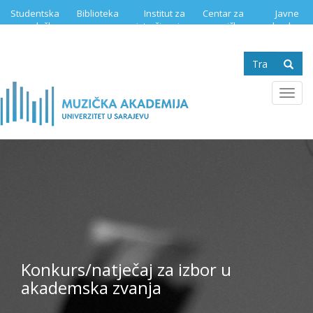
Skip
Studentska
Biblioteka
Institut za
Centar za
Javne
to
služba
istraživanje
muzičku
nabavke
main
muzike
edukaciju
content
Search
form
Se
Toggl
navig
Konkurs/natječaj za izbor u
akademska zvanja