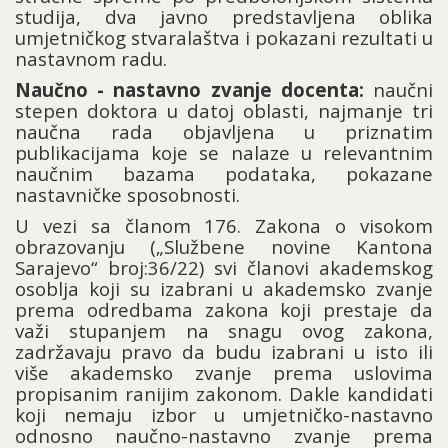
studija, dva javno predstavljena oblika
umjetničkog stvaralaštva i pokazani rezultati u
nastavnom radu.
Naučno - nastavno zvanje docenta:
naučni
stepen doktora u datoj oblasti, najmanje tri
naučna rada objavljena u priznatim
publikacijama koje se nalaze u relevantnim
naučnim bazama podataka, pokazane
nastavničke sposobnosti.
U vezi sa članom 176. Zakona o visokom
obrazovanju („Službene novine Kantona
Sarajevo“ broj:36/22) svi članovi akademskog
osoblja koji su izabrani u akademsko zvanje
prema odredbama zakona koji prestaje da
važi stupanjem na snagu ovog zakona,
zadržavaju pravo da budu izabrani u isto ili
više akademsko zvanje prema uslovima
propisanim ranijim zakonom. Dakle kandidati
koji nemaju izbor u umjetničko-nastavno
odnosno naučno-nastavno zvanje prema