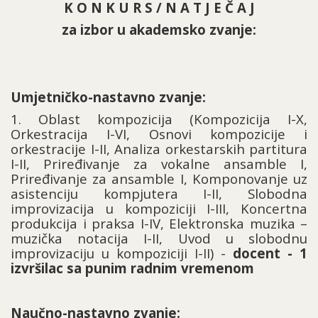
K O N K U R S / N A T J E Č A J
za izbor u akademsko zvanje:
Umjetničko-nastavno zvanje:
1. Oblast kompozicija (Kompozicija I-X,
Orkestracija I-VI, Osnovi kompozicije i
orkestracije I-II, Analiza orkestarskih partitura
I-II, Priređivanje za vokalne ansamble I,
Priređivanje za ansamble I, Komponovanje uz
asistenciju kompjutera I-II, Slobodna
improvizacija u kompoziciji I-III, Koncertna
produkcija i praksa I-IV, Elektronska muzika –
muzička notacija I-II, Uvod u slobodnu
improvizaciju u kompoziciji I-II) -
docent - 1
izvršilac sa punim radnim vremenom
Naučno-nastavno zvanje: