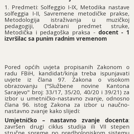
1. Predmeti: Solfeggio I-IX, Metodika nastave
solfeggia I-II, Savremene metodičke prakse,
Metodologija istraživanja u muzičkoj
pedagogiji, Odabrani predmet struke,
Metodička i pedagoška praksa -
docent - 1
izvršilac sa punim radnim vremenom
Pored općih uvjeta propisanih Zakonom o
radu FBiH, kandidat/kinja treba ispunjavati
uvjete iz člana 97. Zakona o visokom
obrazovanju ("Službene novine Kantona
Sarajevo" broj: 33/17, 35/20, 40/20 i 39/21) za
izbor u umetničko-nastavno zvanje, odnosno
člana 96. istog Zakona za izbor u naučno-
nastavno zvanje kako slijedi:
Umjetničko – nastavno zvanje docenta
:
završen drugi ciklus studija ili VII stepen
stručne spreme po predbolonjskom sistemu