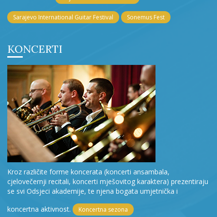
Sarajevo International Guitar Festival
Sonemus Fest
KONCERTI
Kroz različite forme koncerata (koncerti ansambala,
cjelovečernji recitali, koncerti mješovitog karaktera) prezentiraju
se svi Odsjeci akademije, te njena bogata umjetnička i
koncertna aktivnost.
Koncertna sezona