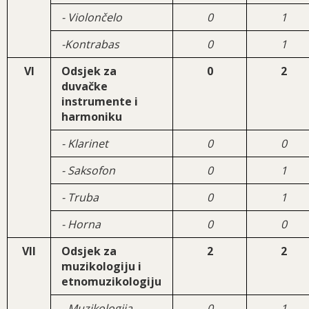
- Violončelo
0
1
-Kontrabas
0
1
VI
Odsjek za
0
2
duvačke
instrumente i
harmoniku
- Klarinet
0
0
- Saksofon
0
1
- Truba
0
1
- Horna
0
0
VII
Odsjek za
2
2
muzikologiju i
etnomuzikologiju
- Muzikologija
0
1