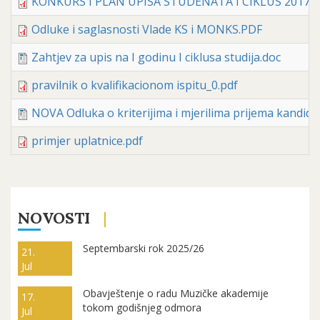
KONKURS I PLAN UPISA STUDENATA I CIKLUS 2017 2
Odluke i saglasnosti Vlade KS i MONKS.PDF
Zahtjev za upis na I godinu I ciklusa studija.doc
pravilnik o kvalifikacionom ispitu_0.pdf
NOVA Odluka o kriterijima i mjerilima prijema kandida
primjer uplatnice.pdf
NOVOSTI
Septembarski rok 2025/26
21.
Jul
Obavještenje o radu Muzičke akademije
17.
tokom godišnjeg odmora
Jul