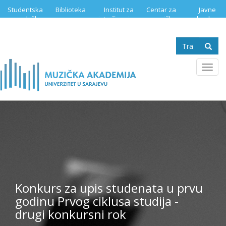
Skip
Studentska
Biblioteka
Institut za
Centar za
Javne
to
služba
istraživanje
muzičku
nabavke
main
muzike
edukaciju
content
Search
form
Se
Toggl
navig
Konkurs za upis studenata u prvu
godinu Prvog ciklusa studija -
drugi konkursni rok