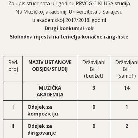
Za upis studenata u I godinu PRVOG CIKLUSA studija
Na Muzičkoj akademiji Univerziteta u Sarajevu
u akademskoj 2017/2018. godini
Drugi konkursni rok
Slobodna mjesta na temelju konačne rang-liste
Red.
NAZIV USTANOVE
Državljani
Državljan
broj
ODSJEK/STUDIJ
BiH
BiH
(budžet)
(samof.)
MUZIČKA
3
14
AKADEMIJA
I
Odsjek za
0
1
kompoziciju
II
Odsjek za
0
2
dirigovanje