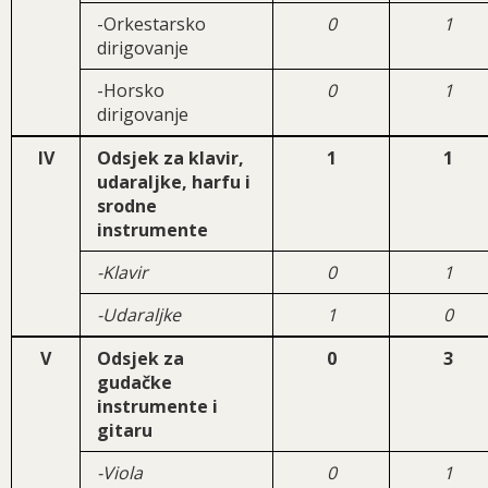
-Orkestarsko
0
1
dirigovanje
-Horsko
0
1
dirigovanje
IV
Odsjek za klavir,
1
1
udaraljke, harfu i
srodne
instrumente
-Klavir
0
1
-Udaraljke
1
0
V
Odsjek za
0
3
gudačke
instrumente i
gitaru
-Viola
0
1