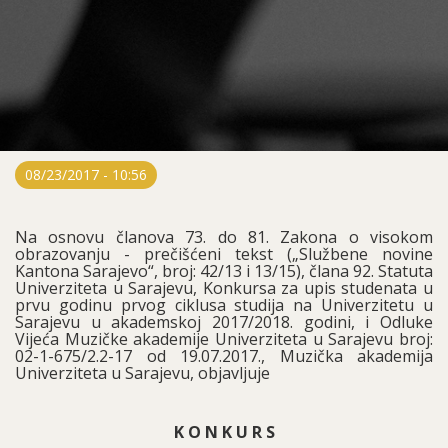
08/23/2017 - 10:56
Na osnovu članova 73. do 81. Zakona o visokom
obrazovanju - prečišćeni tekst („Službene novine
Kantona Sarajevo“, broj: 42/13 i 13/15), člana 92. Statuta
Univerziteta u Sarajevu, Konkursa za upis studenata u
prvu godinu prvog ciklusa studija na Univerzitetu u
Sarajevu u akademskoj 2017/2018. godini, i Odluke
Vijeća Muzičke akademije Univerziteta u Sarajevu broj:
02-1-675/2.2-17 od 19.07.2017., Muzička akademija
Univerziteta u Sarajevu, objavljuje
K O N K U R S