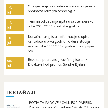
Obavještenje za studente o upisu ocjena iz
14.
predmeta Muzička tehnologija
Jul
Termini održavanja ispita u septembarskom
14.
roku 2025/2026. studijske godine
Jul
Konačna rang lista i informacije o upisu
10.
kandidata u prvu godinu I ciklusa studija
Jul
akademske 2026/2027. godine - prvi prijavni
rok
Rezultati popravnog završnog ispita iz
08.
Didaktike kod prof. dr. Sandre Bjelan
Jul
DOGAĐAJI
POZIV ZA RADOVE / CALL FOR PAPERS:
Časopis za muzičku kulturu “Muzika” / Journal