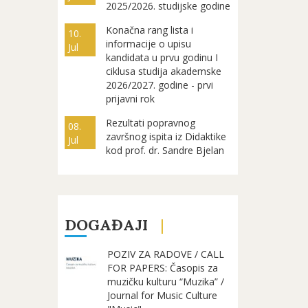
2025/2026. studijske godine
Konačna rang lista i
10.
informacije o upisu
Jul
kandidata u prvu godinu I
ciklusa studija akademske
2026/2027. godine - prvi
prijavni rok
Rezultati popravnog
08.
završnog ispita iz Didaktike
Jul
kod prof. dr. Sandre Bjelan
DOGAĐAJI
POZIV ZA RADOVE / CALL
FOR PAPERS: Časopis za
muzičku kulturu “Muzika” /
Journal for Music Culture