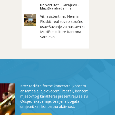
Univerzitet u Sarajevu -
Muzička akademija
Viši asistent mr. Nermin
Ploskić realizovao stručno
usavršavanje za nastavnike
Muzičke kulture Kantona
Sarajevo
Kroz različite forme koncerata (koncerti
ansambala, cjelovečernji recitali, koncerti
mješovitog karaktera) prezentiraju se svi
Odsjeci akademije, te njena bogata
umjetnička i koncertna aktivnost.