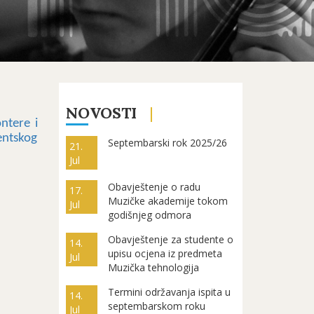
NOVOSTI
ntere i
entskog
Septembarski rok 2025/26
21.
Jul
Obavještenje o radu
17.
Muzičke akademije tokom
Jul
godišnjeg odmora
Obavještenje za studente o
14.
upisu ocjena iz predmeta
Jul
Muzička tehnologija
Termini održavanja ispita u
14.
septembarskom roku
Jul