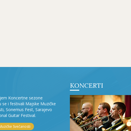
KONCERTI
ljem Koncertne sezone
ju se i festivali Majske Muzičke
ti, Sonemus Fest, Sarajevo
onal Guitar Festival.
Muzičke Svečanosti