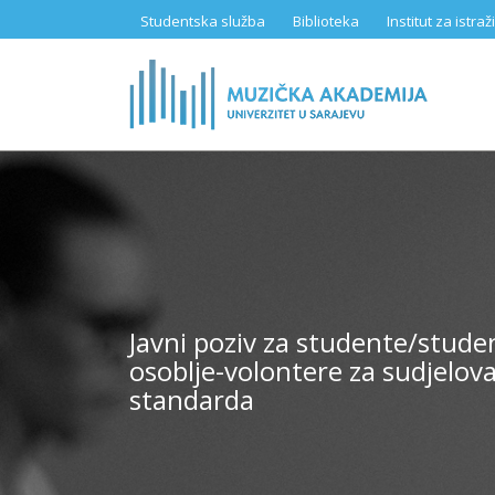
Skip
Studentska služba
Biblioteka
Institut za istr
to
main
content
Javni poziv za studente/stude
osoblje-volontere za sudjelov
standarda