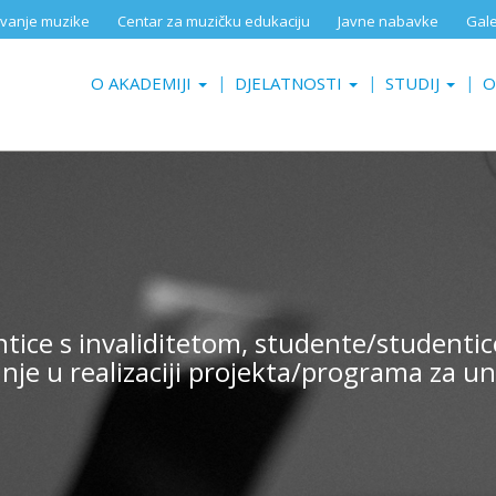
aživanje muzike
Centar za muzičku edukaciju
Javne nabavke
Gale
O AKADEMIJI
DJELATNOSTI
STUDIJ
O
ntice s invaliditetom, studente/studenti
anje u realizaciji projekta/programa za 