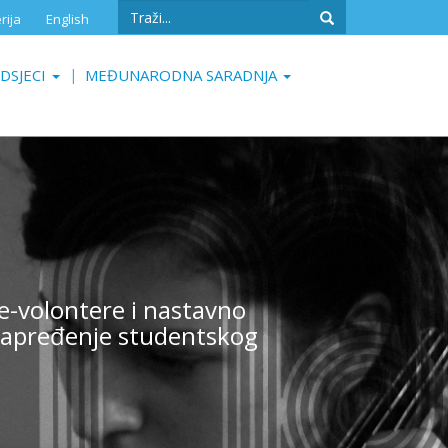
Search
rija
English
form
Search
DSJECI
MEĐUNARODNA SARADNJA
ce-volontere i nastavno
unapređenje studentskog