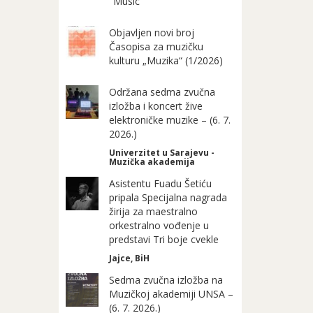
"Music"
Objavljen novi broj
Časopisa za muzičku
kulturu „Muzika“ (1/2026)
Održana sedma zvučna
izložba i koncert žive
elektroničke muzike – (6. 7.
2026.)
Univerzitet u Sarajevu -
Muzička akademija
Asistentu Fuadu Šetiću
pripala Specijalna nagrada
žirija za maestralno
orkestralno vođenje u
predstavi Tri boje cvekle
Jajce, BiH
Sedma zvučna izložba na
Muzičkoj akademiji UNSA –
(6. 7. 2026.)