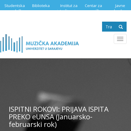
Skip
Studentska
Biblioteka
Institut za
Centar za
Javne
to
služba
istraživanje
muzičku
nabavke
main
muzike
edukaciju
content
Search
form
Se
Toggl
navig
ISPITNI ROKOVI: PRIJAVA ISPITA
PREKO eUNSA (Januarsko-
februarski rok)