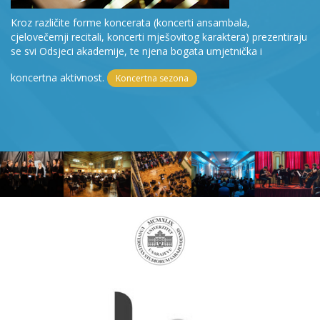
Kroz različite forme koncerata (koncerti ansambala,
cjelovečernji recitali, koncerti mješovitog karaktera) prezentiraju
se svi Odsjeci akademije, te njena bogata umjetnička i
koncertna aktivnost.
Koncertna sezona