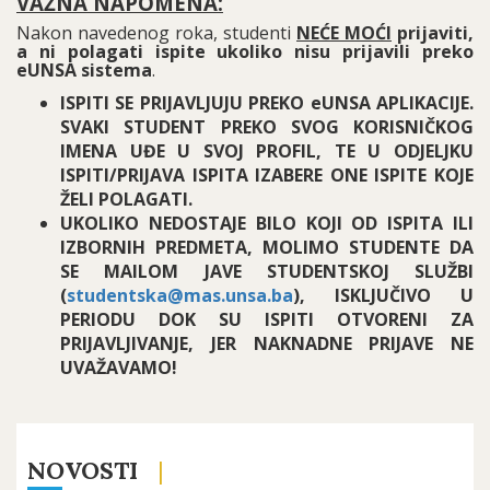
VAŽNA NAPOMENA:
Nakon navedenog roka, studenti
NEĆE MOĆI
prijaviti,
a ni polagati ispite ukoliko nisu prijavili preko
eUNSA sistema
.
ISPITI SE PRIJAVLJUJU PREKO eUNSA APLIKACIJE.
SVAKI STUDENT PREKO SVOG KORISNIČKOG
IMENA UĐE U SVOJ PROFIL, TE U ODJELJKU
ISPITI/PRIJAVA ISPITA IZABERE ONE ISPITE KOJE
ŽELI POLAGATI.
UKOLIKO NEDOSTAJE BILO KOJI OD ISPITA ILI
IZBORNIH PREDMETA, MOLIMO STUDENTE DA
SE MAILOM JAVE STUDENTSKOJ SLUŽBI
(
studentska@mas.unsa.ba
), ISKLJUČIVO U
PERIODU DOK SU ISPITI OTVORENI ZA
PRIJAVLJIVANJE, JER NAKNADNE PRIJAVE NE
UVAŽAVAMO!
NOVOSTI