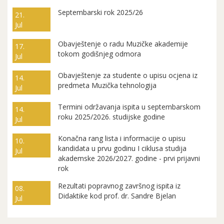
Septembarski rok 2025/26
21.
Jul
Obavještenje o radu Muzičke akademije
17.
tokom godišnjeg odmora
Jul
Obavještenje za studente o upisu ocjena iz
14.
predmeta Muzička tehnologija
Jul
Termini održavanja ispita u septembarskom
14.
roku 2025/2026. studijske godine
Jul
Konačna rang lista i informacije o upisu
10.
kandidata u prvu godinu I ciklusa studija
Jul
akademske 2026/2027. godine - prvi prijavni
rok
Rezultati popravnog završnog ispita iz
08.
Didaktike kod prof. dr. Sandre Bjelan
Jul