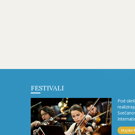
FESTIVALI
Pod okri
realizira
Svečanos
Internati
Majske 