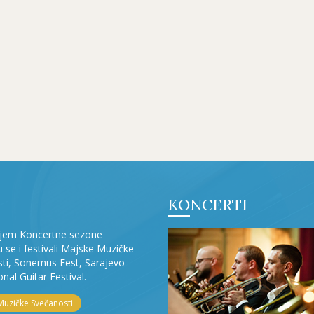
KONCERTI
ljem Koncertne sezone
ju se i festivali Majske Muzičke
ti, Sonemus Fest, Sarajevo
onal Guitar Festival.
Muzičke Svečanosti