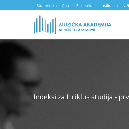
Skip
Studentska služba
Biblioteka
Institut za istr
to
main
content
Indeksi za II ciklus studija - pr