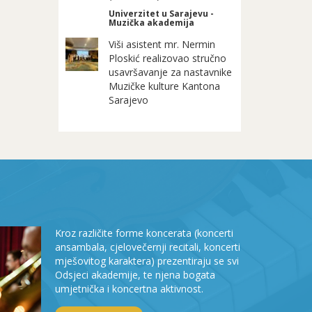
Univerzitet u Sarajevu -
Muzička akademija
Viši asistent mr. Nermin
Ploskić realizovao stručno
usavršavanje za nastavnike
Muzičke kulture Kantona
Sarajevo
Kroz različite forme koncerata (koncerti
ansambala, cjelovečernji recitali, koncerti
mješovitog karaktera) prezentiraju se svi
Odsjeci akademije, te njena bogata
umjetnička i koncertna aktivnost.