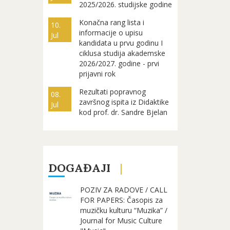
2025/2026. studijske godine
Konačna rang lista i
10.
informacije o upisu
Jul
kandidata u prvu godinu I
ciklusa studija akademske
2026/2027. godine - prvi
prijavni rok
Rezultati popravnog
08.
završnog ispita iz Didaktike
Jul
kod prof. dr. Sandre Bjelan
DOGAĐAJI
POZIV ZA RADOVE / CALL
FOR PAPERS: Časopis za
muzičku kulturu “Muzika” /
Journal for Music Culture