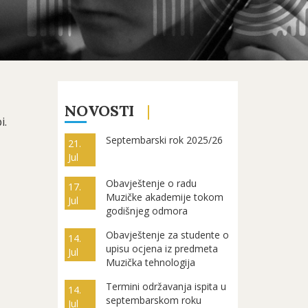
NOVOSTI
i.
Septembarski rok 2025/26
21.
Jul
Obavještenje o radu
17.
Muzičke akademije tokom
Jul
godišnjeg odmora
Obavještenje za studente o
14.
upisu ocjena iz predmeta
Jul
Muzička tehnologija
Termini održavanja ispita u
14.
septembarskom roku
Jul