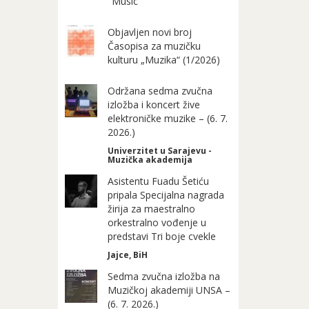
"Music"
Objavljen novi broj
Časopisa za muzičku
kulturu „Muzika“ (1/2026)
Održana sedma zvučna
izložba i koncert žive
elektroničke muzike – (6. 7.
2026.)
Univerzitet u Sarajevu -
Muzička akademija
Asistentu Fuadu Šetiću
pripala Specijalna nagrada
žirija za maestralno
orkestralno vođenje u
predstavi Tri boje cvekle
Jajce, BiH
Sedma zvučna izložba na
Muzičkoj akademiji UNSA –
(6. 7. 2026.)