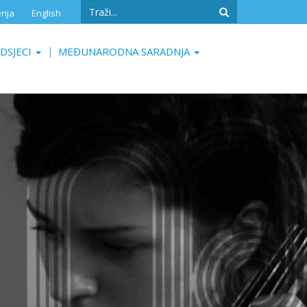
Search
rija
English
form
Search
DSJECI
MEĐUNARODNA SARADNJA