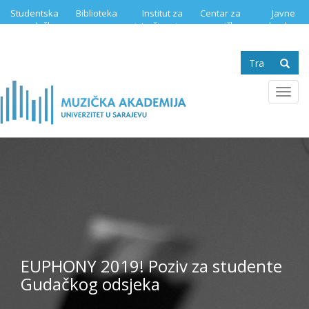
Skip
Studentska
Biblioteka
Institut za
Centar za
Javne
to
služba
istraživanje
muzičku
nabavke
main
muzike
edukaciju
content
Search
form
Se
Toggl
navig
EUPHONY 2019! Poziv za studente
Gudačkog odsjeka