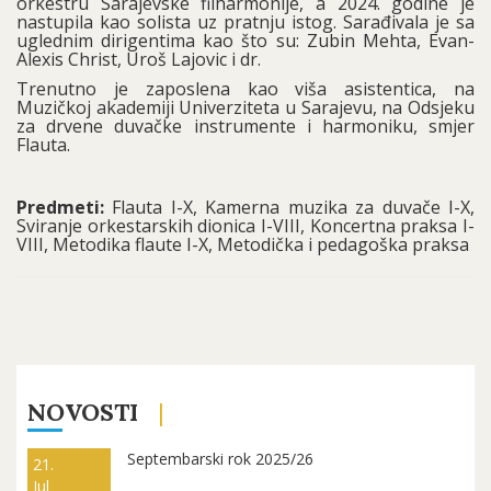
orkestru Sarajevske filharmonije, a 2024. godine je
nastupila kao solista uz pratnju istog. Sarađivala je sa
uglednim dirigentima kao što su: Zubin Mehta, Evan-
Alexis Christ, Uroš Lajovic i dr.
Trenutno je zaposlena kao viša asistentica, na
Muzičkoj akademiji Univerziteta u Sarajevu, na Odsjeku
za drvene duvačke instrumente i harmoniku, smjer
Flauta.
Predmeti:
Flauta I-X, Kamerna muzika za duvače I-X,
Sviranje orkestarskih dionica I-VIII, Koncertna praksa I-
VIII, Metodika flaute I-X, Metodička i pedagoška praksa
NOVOSTI
Septembarski rok 2025/26
21.
Jul