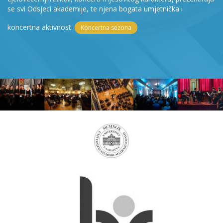
se svi Odsjeci akademije, te njena bogata umjetnička i
koncertna aktivnost.
Koncertna sezona