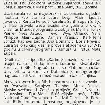
Zupana. Titulu doktora muzičke umjetnosti stekla je u
Sofiji, Bugarska, u klasi prof. Luise Sello, 2023. godine.
Usavršavala se na majstorskim radionicama uglednih
flautista kao što su Laura Levai Aksin, Ljubiša
Jovanović, Renata Penezić, Karolina Šantl Zupan (u čijoj
je klasi provela treću akademsku godinu u okviru
Erasmus Mundus programa u Ljubljani), Marina Horak,
Pierre- Yves Artaud, Trevor Wye, Orlando Valle,
Philippe Alain-Dupre, Damjan Krajačić, Karl-Heinz
Schüzt, Raphael Leone, Ana Domančić, Boris Previšić,
Luisa Sello (u čijoj klasi je provela akademsku 2017/18
godinu u okviru programa Erasmus+ u Trstu), Matej
Zupan.
Dobitnica je stipendije ,,Karim Zaimović" za izuzetan
uspjeh na studiju i doprinos u kulturnom stvaralaštvu
Sarajeva i BiH. Nagrađena je sa Zlatnom značkom
Univerziteta u Sarajevu. Dobitnica je mnogobrojnih
nagrada na državnim i međunarodnim takmičenjima.
Aktivno koncertira u BiH i inostranstvu. Učestvovala je
na festivalima: Sarajevo Chamber Music Festival,
Majske svečanosti, Zeničko proljeće, Grad, Flavtistra,
Flautissimo, Flute&Me, Baščaršijske noći, SVEM,
National Flute Convention, Festival Darte i dr. Pored
solističkih koncerata i nastupa, angažovana je i u