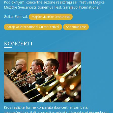
Pod okriljem Koncertne sezone realiziraju se i festivali Majske
Muzičke Svečanosti, Sonemus Fest, Sarajevo International
Guitar Festival.
Majske Muzičke Svečanosti
Sarajevo International Guitar Festival
Sonemus Fest
KONCERTI
Kroz različite forme koncerata (koncerti ansambala,
cjelovečernji recitali, koncerti mješovitog karaktera) prezentiraju