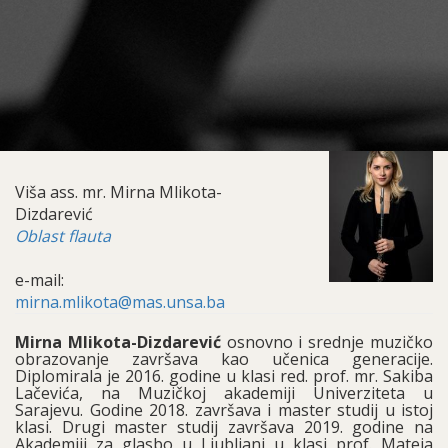
Viša ass. mr. Mirna Mlikota-
Dizdarević
Oblast flauta
e-mail:
mirna.mlikota@mas.unsa.ba
Mirna Mlikota-Dizdarević
osnovno i srednje muzičko
obrazovanje završava kao učenica generacije.
Diplomirala je 2016. godine u klasi red. prof. mr. Sakiba
Lačevića, na Muzičkoj akademiji Univerziteta u
Sarajevu. Godine 2018. završava i master studij u istoj
klasi. Drugi master studij završava 2019. godine na
Akademiji za glasbo u Ljubljani u klasi prof. Mateja