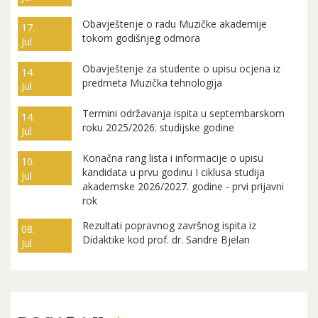
Obavještenje o radu Muzičke akademije
17.
tokom godišnjeg odmora
Jul
Obavještenje za studente o upisu ocjena iz
14.
predmeta Muzička tehnologija
Jul
Termini održavanja ispita u septembarskom
14.
roku 2025/2026. studijske godine
Jul
Konačna rang lista i informacije o upisu
10.
kandidata u prvu godinu I ciklusa studija
Jul
akademske 2026/2027. godine - prvi prijavni
rok
Rezultati popravnog završnog ispita iz
08.
Didaktike kod prof. dr. Sandre Bjelan
Jul