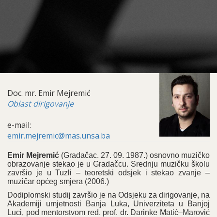
Doc. mr. Emir Mejremić
Oblast dirigovanje
e-mail:
emir.mejremic@mas.unsa.ba
Emir Mejremić
(Gradačac. 27. 09. 1987.) osnovno muzičko
obrazovanje stekao je u Gradačcu. Srednju muzičku školu
završio je u Tuzli – teoretski odsjek i stekao zvanje –
muzičar općeg smjera (2006.)
Dodiplomski studij završio je na Odsjeku za dirigovanje, na
Akademiji umjetnosti Banja Luka, Univerziteta u Banjoj
Luci, pod mentorstvom red. prof. dr. Darinke Matić–Marović