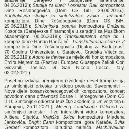
akademije Sarajevo i Sarajevske filharmonije,
04.06.2013.);
Studija za klavir i orkestar 'Bak'
kompozitora
Dine Rešidbegovića (Dom OS BiH, 29.06.2016.);
Subtraktivna studije za sintetizatore zvuka i ansambl
kompozitora Dine Rešidbegovića (Dom OS BiH,
29.06.2016.);
Simfonijska poema
kompozitora Dražena
Kosorića (Sarajevska filharmonija u saradnji sa Muzičkom
akademijom, 06.06.2018.);
Transkulturalna etide br. 1
kompozitorice Hanan Hadžajlić i
Transkulturalna etide br. 2
kompozitora Dine Rešidbegovića (Dijalog za Budućnost,
70 Godina Univerziteta u Sarajevu, Gradska Vijećnica,
20.05.2019.);
Adoro te devote
za mješoviti hor kompozitora
Emira Mejremića (Festival Europeo Giuseppe Zelioli Cori
Giovanili, Basilica Di San Nicolo, Lecco, Italy,
02.02.2021.).
Posebno izdvaja premijerno izvođenje devet kompozicija
za simfonijski orkestar u sklopu projekta Savremenici –
Nova djela bosanskohercegovačkih kompozitora, koncert
povodom dana državnosti Bosne i Hercegovine (Dom OS
BiH, Simfonijski orkestar Muzičke akademije Univerziteta u
Sarajevu, 25.11.2021.):
Moving Landscape Glitched
za
simfonijski orkestar i live interaktivni video kompozitora
Ališera Sijarića,
Krajiške Skice
kompozitora Mladena
Jankovića,
Bright Earth
kompozitora Igora Karače,
Svita
'Šerbet'
kompozitora Hajrudina muhića,
Machiavellian