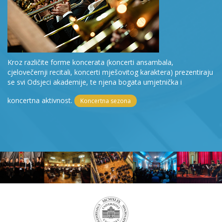
Kroz različite forme koncerata (koncerti ansambala,
cjelovečernji recitali, koncerti mješovitog karaktera) prezentiraju
se svi Odsjeci akademije, te njena bogata umjetnička i
koncertna aktivnost.
Koncertna sezona