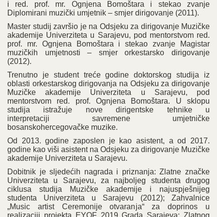
i red. prof. mr. Ognjena Bomoštara i stekao zvanje
Diplomirani muzički umjetnik – smjer dirigovanje (2011).
Master studij završio je na Odsjeku za dirigovanje Muzičke
akademije Univerziteta u Sarajevu, pod mentorstvom red.
prof. mr. Ognjena Bomoštara i stekao zvanje Magistar
muzičkih umjetnosti – smjer orkestarsko dirigovanje
(2012).
Trenutno je student treće godine doktorskog studija iz
oblasti orkestarskog dirigovanja na Odsjeku za dirigovanje
Muzičke akademije Univerziteta u Sarajevu, pod
mentorstvom red. prof. Ognjena Bomoštara. U sklopu
studija istražuje nove dirigentske tehnike u
interpretaciji savremene umjetničke
bosanskohercegovačke muzike.
Od 2013. godine zaposlen je kao asistent, a od 2017.
godine kao viši asistent na Odsjeku za dirigovanje Muzičke
akademije Univerziteta u Sarajevu.
Dobitnik je sljedećih nagrada i priznanja: Zlatne značke
Univerziteta u Sarajevu, za najboljeg studenta drugog
ciklusa studija Muzičke akademije i najuspješnijeg
studenta Univerziteta u Sarajevu (2012); Zahvalnice
„Music artist Ceremonije otvaranja“ za doprinos u
realizaciji projekta EYOF 2019 Grada Sarajeva; Zlatnog