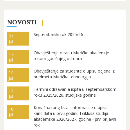
NOVOSTI
Septembarski rok 2025/26
21.
Jul
Obavještenje o radu Muzičke akademije
17.
tokom godišnjeg odmora
Jul
Obavještenje za studente o upisu ocjena iz
14.
predmeta Muzička tehnologija
Jul
Termini održavanja ispita u septembarskom
14.
roku 2025/2026. studijske godine
Jul
Konačna rang lista i informacije o upisu
10.
kandidata u prvu godinu I ciklusa studija
Jul
akademske 2026/2027. godine - prvi prijavni
rok