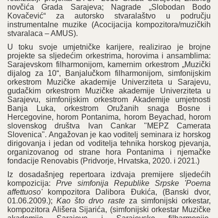
novčića Grada Sarajeva; Nagrade „Slobodan Bodo
Kovačević“ za autorsko stvaralaštvo u području
instrumentalne muzike (Acocijacija kompozitora/muzičkih
stvaralaca – AMUS).
U toku svoje umjetničke karijere, realizirao je brojne
projekte sa sljedećim orkestrima, horovima i ansamblima:
Sarajevskom filharmonijom, kamernim orkestrom „Muzički
dijalog za 10“, Banjalučkom filharmonijom, simfonijskim
orkestrom Muzičke akademije Univerziteta u Sarajevu,
gudačkim orkestrom Muzičke akademije Univerziteta u
Sarajevu, simfonijskim orkestrom Akademije umjetnosti
Banja Luka, orkestrom Oružanih snaga Bosne i
Hercegovine, horom Pontanima, horom Beyachad, horom
slovenskog društva Ivan Cankar "MEPZ Camerata
Slovenica". Angažovan je kao voditelj seminara iz horskog
dirigovanja i jedan od voditelja tehnika horskog pjevanja,
organizovanog od strane hora Pontanima i njemačke
fondacije Renovabis (Pridvorje, Hrvatska, 2020. i 2021.)
Iz dosadašnjeg repertoara izdvaja premijere sljedećih
kompozicija:
Prve simfonija Republike Srpske 'Poema
affettuoso'
kompozitora Dalibora Đukića, (Banski dvor,
01.06.2009.);
Kao što drvo raste
za simfonijski orkestar,
kompozitora Ališera Sijarića, (simfonijski orkestar Muzičke