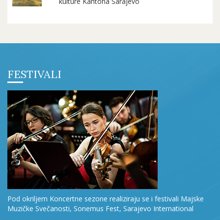
kulture Kantona Sarajevo
FESTIVALI
Pod okriljem Koncertne sezone realiziraju se i festivali Majske
Muzičke Svečanosti, Sonemus Fest, Sarajevo International