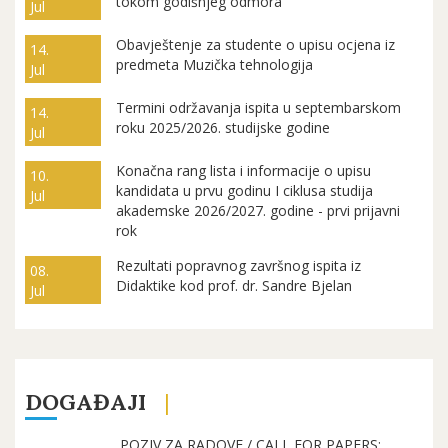
tokom godišnjeg odmora
Jul
Obavještenje za studente o upisu ocjena iz
14.
predmeta Muzička tehnologija
Jul
Termini održavanja ispita u septembarskom
14.
roku 2025/2026. studijske godine
Jul
Konačna rang lista i informacije o upisu
10.
kandidata u prvu godinu I ciklusa studija
Jul
akademske 2026/2027. godine - prvi prijavni
rok
Rezultati popravnog završnog ispita iz
08.
Didaktike kod prof. dr. Sandre Bjelan
Jul
DOGAĐAJI
POZIV ZA RADOVE / CALL FOR PAPERS: