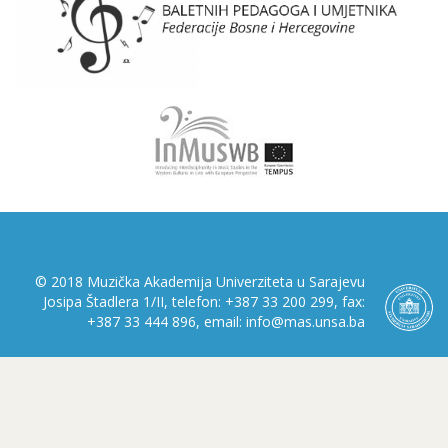
© 2018 Muzička Akademija Univerziteta u Sarajevu
Josipa Štadlera 1/II, telefon: +387 33 200 299, fax:
+387 33 444 896, email: info@mas.unsa.ba