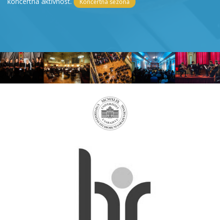
koncertna aktivnost.
Koncertna sezona