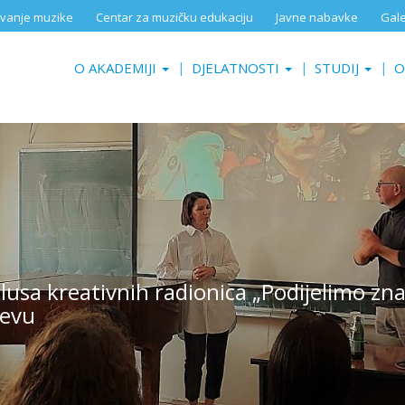
aživanje muzike
Centar za muzičku edukaciju
Javne nabavke
Gale
O AKADEMIJI
DJELATNOSTI
STUDIJ
O
iklusa kreativnih radionica „Podijelimo z
jevu