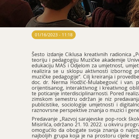
01/16/2023 - 11:18
Šesto izdanje Ciklusa kreativnih radionica „
teoriju i pedagogiju Muzičke akademije Uni
edukaciju MAS i Odjelom za umjetnost, umjetn
realizira se u sklopu aktivnosti izbornog p
muzičke pedagogije“. Cilj kreiranja i proved
doc. dr. Nerma Hodžić-Mulabegović i van. prof
orijentisanog, interaktivnog i kreativnog ob
te poticanje interdisciplinarnosti. Pored real
zimskom semestru održan je niz predavanja
publicistike, sociologije umjetnosti i digit
raznovrsne perspektive znanja o muzici i gener
Predavanje „Razvoj sarajevske pop-rock škole
Misirlića, održano 21. 10. 2022. u okviru pro
omogućilo da obogate svoja znanja o najzn
najboljih grupa koja je na prostoru cijele reg