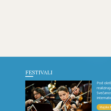
FESTIVALI
Pod okri
realizira
Svečanos
Internati
Majske 