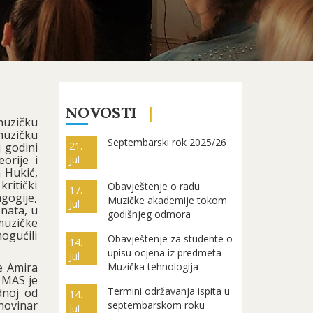
NOVOSTI
muzičku
muzičku
Septembarski rok 2025/26
21.
 godini
orije i
Jul
 Hukić,
kritički
Obavještenje o radu
17.
gogije,
Muzičke akademije tokom
Jul
enata, u
godišnjeg odmora
muzičke
ogućili
Obavještenje za studente o
14.
upisu ocjena iz predmeta
Jul
e Amira
Muzička tehnologija
a MAS je
Termini održavanja ispita u
dnoj od
14.
 novinar
septembarskom roku
Jul