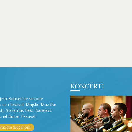
KONCERTI
ljem Koncertne sezone
ju se i festivali Majske Muzičke
ti, Sonemus Fest, Sarajevo
onal Guitar Festival.
Muzičke Svečanosti