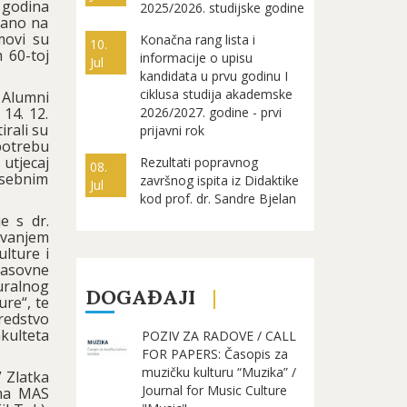
 godina
2025/2026. studijske godine
zano na
movi su
Konačna rang lista i
10.
 60-toj
informacije o upisu
Jul
kandidata u prvu godinu I
ciklusa studija akademske
 Alumni
 14. 12.
2026/2027. godine - prvi
rali su
prijavni rok
potrebu
utjecaj
Rezultati popravnog
08.
osebnim
završnog ispita iz Didaktike
Jul
kod prof. dr. Sandre Bjelan
e s dr.
avanjem
ulture i
masovne
uralnog
DOGAĐAJI
ure“, te
sredstvo
kulteta
POZIV ZA RADOVE / CALL
FOR PAPERS: Časopis za
muzičku kulturu “Muzika” /
” Zlatka
Journal for Music Culture
ima MAS