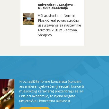
Univerzitet u Sarajevu -
Muzička akademija
Viši asistent mr. Nermin
Ploskić realizovao stručno
usavršavanje za nastavnike
Muzičke kulture Kantona
Sarajevo
Kroz različite forme koncerata (koncerti
ansambala, cjelovečernji recitali, koncerti
mješovitog karaktera) prezentiraju se svi
Odsjeci akademije, te njena bogata
umjetnička i koncertna aktivnost.