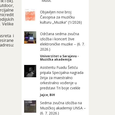
TikTok).
"Music"
utdoor,
cijalne
Objavljen novi broj
icredit
Časopisa za muzičku
dijskih
kulturu „Muzika“ (1/2026)
, Velike
Održana sedma zvučna
sreta i
izložba i koncert žive
esirane
elektroničke muzike – (6. 7.
dresu:
2026.)
Univerzitet u Sarajevu -
Muzička akademija
Asistentu Fuadu Šetiću
pripala Specijalna nagrada
žirija za maestralno
orkestralno vođenje u
predstavi Tri boje cvekle
Jajce, BiH
Sedma zvučna izložba na
Muzičkoj akademiji UNSA –
(6. 7. 2026.)