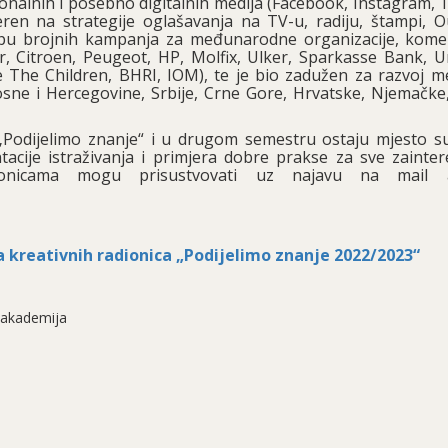
ionalnih i posebno digitalnih medija (Facebook, Instagram, 
ren na strategije oglašavanja na TV-u, radiju, štampi, O
pu brojnih kampanja za međunarodne organizacije, komer
r, Citroen, Peugeot, HP, Molfix, Ulker, Sparkasse Bank, Un
The Children, BHRI, IOM), te je bio zadužen za razvoj me
 Bosne i Hercegovine, Srbije, Crne Gore, Hrvatske, Njemačke
 „Podijelimo znanje“ i u drugom semestru ostaju mjesto su
ntacije istraživanja i primjera dobre prakse za sve zainter
dionicama mogu prisustvovati uz najavu na mail a
sa kreativnih radionica „Podijelimo znanje 2022/2023“
a akademija