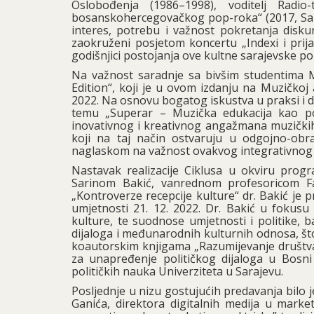
Oslobođenja (1986–1998), voditelj Radio
bosanskohercegovačkog pop-roka“ (2017, Sar
interes, potrebu i važnost pokretanja disk
zaokruženi posjetom koncertu „Indexi i prij
godišnjici postojanja ove kultne sarajevske p
Na važnost saradnje sa bivšim studentima 
Edition“, koji je u ovom izdanju na Muzičkoj 
2022. Na osnovu bogatog iskustva u praksi i 
temu „Superar – Muzička edukacija kao po
inovativnog i kreativnog angažmana muzički
koji na taj način ostvaruju u odgojno-ob
naglaskom na važnost ovakvog integrativnog 
Nastavak realizacije Ciklusa u okviru prog
Sarinom Bakić, vanrednom profesoricom Fak
„Kontroverze recepcije kulture“ dr. Bakić je p
umjetnosti 21. 12. 2022. Dr. Bakić u fokus
kulture, te suodnose umjetnosti i politike, 
dijaloga i međunarodnih kulturnih odnosa, što 
koautorskim knjigama „Razumijevanje društva“ i
za unapređenje političkog dijaloga u Bosni 
političkih nauka Univerziteta u Sarajevu.
Posljednje u nizu gostujućih predavanja bilo 
Ganića, direktora digitalnih medija u market