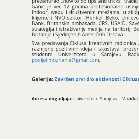
prezentirao „how to do tips and tricks” tradic
Ganić je već 12 godina profesionalno usmje
Indoor, webu i društvenim mrežama, u sklo
klijente i NVO sektor (Henkel, Beko, Unileve
Bank, Britanska ambasada, CRS, USAID, Save 
strategija i istraživanje medija na teritoriji
Britanije i Sjedinjenih Američkih Država.
Sva predavanja Ciklusa kreativnih radionica
razmjene pozitivnih ideja i iskustava, preze
studente Univerziteta u Sarajevu. Ra
podijelimoznanje@gmail.com
.
Galerija:
Završen prvi dio aktivnosti Ciklu
Adresa dogadjaja:
Univerzitet u Sarajevu - Muzičk