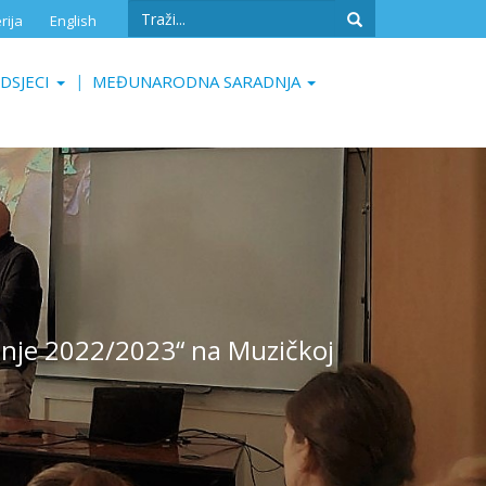
Search
rija
English
form
Search
DSJECI
MEĐUNARODNA SARADNJA
nanje 2022/2023“ na Muzičkoj