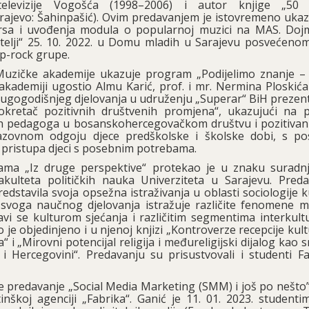
-televizije Vogošća (1998–2006) i autor knjige „50
ajevo: Šahinpašić). Ovim predavanjem je istovremeno uka
ursa i uvođenja modula o popularnoj muzici na MAS. Doj
atelji“ 25. 10. 2022. u Domu mladih u Sarajevu posvećenom
op-rock grupe.
Muzičke akademije ukazuje program „Podijelimo znanje –
akademiji ugostio Almu Karić, prof. i mr. Nermina Ploskića
dugogodišnjeg djelovanja u udruženju „Superar“ BiH prezenti
kretač pozitivnih društvenih promjena“, ukazujući na 
h pedagoga u bosanskohercegovačkom društvu i pozitivan 
razovnom odgoju djece predškolske i školske dobi, s p
pristupa djeci s posebnim potrebama.
rama „Iz druge perspektive“ protekao je u znaku suradnj
ulteta političkih nauka Univerziteta u Sarajevu. Pred
redstavila svoja opsežna istraživanja u oblasti sociologije k
u svoga naučnog djelovanja istražuje različite fenomene 
bavi se kulturom sjećanja i različitim segmentima interkult
je objedinjeno i u njenoj knjizi „Kontroverze recepcije kult
 „Mirovni potencijal religija i međureligijski dijalog kao 
i Hercegovini“. Predavanju su prisustvovali i studenti Fa
je predavanje „Social Media Marketing (SMM) i još po nešto
inškoj agenciji „Fabrika“. Ganić je 11. 01. 2023. student