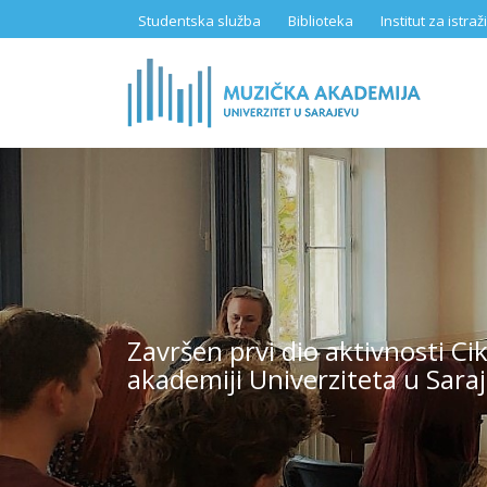
Skip
Studentska služba
Biblioteka
Institut za istr
to
main
content
Završen prvi dio aktivnosti C
akademiji Univerziteta u Sara