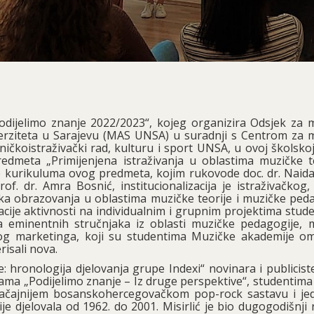
Podijelimo znanje 2022/2023“, kojeg organizira Odsjek za 
verziteta u Sarajevu (MAS UNSA) u suradnji s Centrom za 
ičkoistraživački rad, kulturu i sport UNSA, u ovoj školskoj
redmeta „Primijenjena istraživanja u oblastima muzičke te
be kurikuluma ovog predmeta, kojim rukovode doc. dr. Naida
. dr. Amra Bosnić, institucionalizacija je istraživačkog, 
lika obrazovanja u oblastima muzičke teorije i muzičke peda
izacije aktivnosti na individualnim i grupnim projektima stud
 eminentnih stručnjaka iz oblasti muzičke pedagogije, 
alnog marketinga, koji su studentima Muzičke akademije om
isali nova.
: hronologija djelovanja grupe Indexi“ novinara i publicist
grama „Podijelimo znanje – Iz druge perspektive“, studentim
ačajnijem bosanskohercegovačkom pop-rock sastavu i je
ije djelovala od 1962. do 2001. Misirlić je bio dugogodišnji