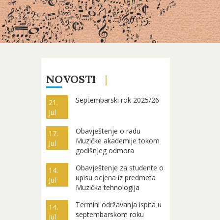
NOVOSTI
Septembarski rok 2025/26
21.
Jul
Obavještenje o radu
17.
Muzičke akademije tokom
Jul
godišnjeg odmora
Obavještenje za studente o
14.
upisu ocjena iz predmeta
Jul
Muzička tehnologija
Termini održavanja ispita u
14.
septembarskom roku
Jul