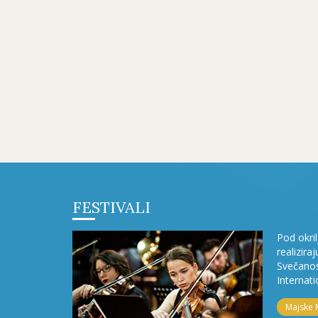
FESTIVALI
Pod okri
realizira
Svečanos
Internati
Majske 