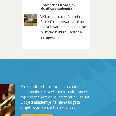
Univerzitet u Sarajevu -
Muzička akademija
Viši asistent mr. Nermin
Ploskić realizovao stručno
usavršavanje za nastavnike
Muzičke kulture Kantona
Sarajevo
Kroz različite forme koncerata (koncerti
ansambala, cjelovečernji recitali, koncerti
mješovitog karaktera) prezentiraju se svi
Odsjeci akademije, te njena bogata
umjetnička i koncertna aktivnost.