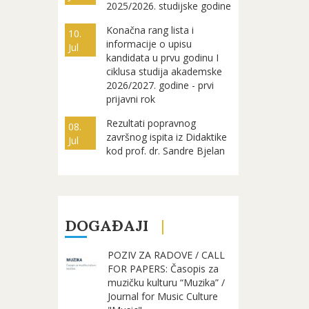
2025/2026. studijske godine
Konačna rang lista i
10.
informacije o upisu
Jul
kandidata u prvu godinu I
ciklusa studija akademske
2026/2027. godine - prvi
prijavni rok
Rezultati popravnog
08.
završnog ispita iz Didaktike
Jul
kod prof. dr. Sandre Bjelan
DOGAĐAJI
POZIV ZA RADOVE / CALL
FOR PAPERS: Časopis za
muzičku kulturu “Muzika” /
Journal for Music Culture