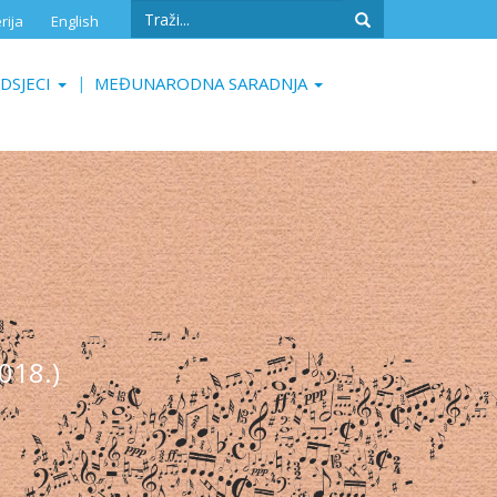
Search
rija
English
form
Search
DSJECI
MEĐUNARODNA SARADNJA
018.)