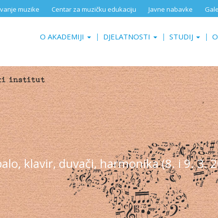
aživanje muzike
Centar za muzičku edukaciju
Javne nabavke
Gale
O AKADEMIJI
DJELATNOSTI
STUDIJ
O
o, klavir, duvači, harmonika (8. i 9. 3. 2