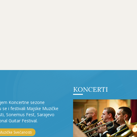
KONCERTI
ljem Koncertne sezone
ju se i festivali Majske Muzičke
ti, Sonemus Fest, Sarajevo
onal Guitar Festival.
Muzičke Svečanosti