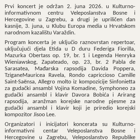
Prvi koncert je održan 2. juna 2026. u Kulturno-
informativnom centru Veleposlanstva Bosne i
Hercegovine u Zagrebu, a drugi je upriličen dan
kasnije, 3. juna, u Klubu Europa media u Hrvatskom
narodnom kazalištu Varaždin.
Program koncerta je uključio raznovrstan repertoar,
uključujući djela Etida u D duru Federiga Fiorilla,
Mazurka Obertass op. 19, br. 1 i Legenda Henryka
Wieniawskog, Zapateado, op. 23, br. 2 Pabla de
Sarasatea, Mađarska rapsodija Davida Poppera,
TziganeMauricea Ravela, Rondo capriccioso Camille
Saint-Saënsa, Allegro molto iz kompozicije Sinfonietta
za gudački ansambl Vojina Komadine, Symphoneo za
gudački ansambl i klavir Davora Bobića i Arirang
rapsodija, aranžman korejske narodne pjesme za
gudački ansambl i klavir koji je priredio korejski
kompozitor Jisoo Lee.
Organizatori i inicijatori koncerata su Kulturno-
informativni centar Veleposlanstva Bosne i
Hercegovine u Zagrebu, Veleposlanstvo Republike