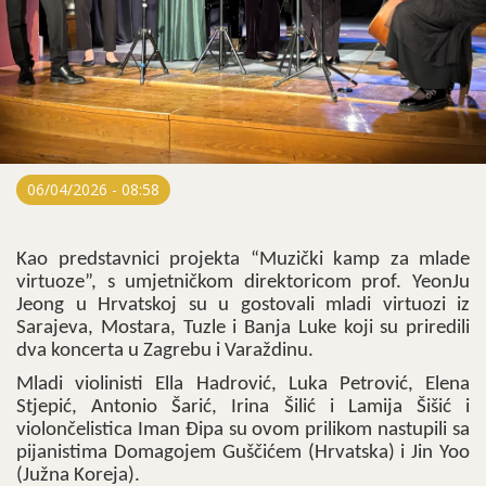
06/04/2026 - 08:58
Kao predstavnici projekta “Muzički kamp za mlade
virtuoze”, s umjetničkom direktoricom prof. YeonJu
Jeong u Hrvatskoj su u gostovali mladi virtuozi iz
Sarajeva, Mostara, Tuzle i Banja Luke koji su priredili
dva koncerta u Zagrebu i Varaždinu.
Mladi violinisti Ella Hadrović, Luka Petrović, Elena
Stjepić, Antonio Šarić, Irina Šilić i Lamija Šišić i
violončelistica Iman Đipa su ovom prilikom nastupili sa
pijanistima Domagojem Guščićem (Hrvatska) i Jin Yoo
(Južna Koreja).