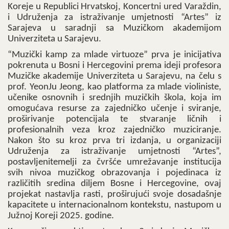
Koreje u Republici Hrvatskoj, Koncertni ured Varaždin,
i Udruženja za istraživanje umjetnosti “Artes” iz
Sarajeva u saradnji sa Muzičkom akademijom
Univerziteta u Sarajevu.
“Muzički kamp za mlade virtuoze” prva je inicijativa
pokrenuta u Bosni i Hercegovini prema ideji profesora
Muzičke akademije Univerziteta u Sarajevu, na čelu s
prof. YeonJu Jeong, kao platforma za mlade violiniste,
učenike osnovnih i srednjih muzičkih škola, koja im
omogućava resurse za zajedničko učenje i sviranje,
proširivanje potencijala te stvaranje ličnih i
profesionalnih veza kroz zajedničko muziciranje.
Nakon što su kroz prva tri izdanja, u organizaciji
Udruženja za istraživanje umjetnosti “Artes”,
postavljenitemelji za čvršće umrežavanje institucija
svih nivoa muzičkog obrazovanja i pojedinaca iz
različitih sredina diljem Bosne i Hercegovine, ovaj
projekat nastavlja rasti, proširujući svoje dosadašnje
kapacitete u internacionalnom kontekstu, nastupom u
Južnoj Koreji 2025. godine.