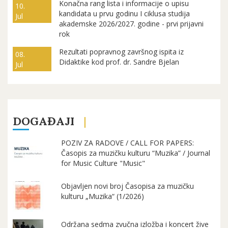
Konačna rang lista i informacije o upisu
10.
kandidata u prvu godinu I ciklusa studija
Jul
akademske 2026/2027. godine - prvi prijavni
rok
Rezultati popravnog završnog ispita iz
08.
Didaktike kod prof. dr. Sandre Bjelan
Jul
DOGAĐAJI
POZIV ZA RADOVE / CALL FOR PAPERS:
Časopis za muzičku kulturu “Muzika” / Journal
for Music Culture "Music"
Objavljen novi broj Časopisa za muzičku
kulturu „Muzika“ (1/2026)
Održana sedma zvučna izložba i koncert žive