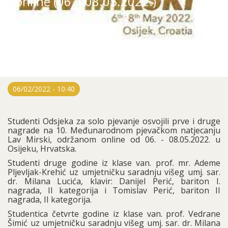
online (06. - 08.05.2022.)
06/02/2022 - 10:40
Studenti Odsjeka za solo pjevanje osvojili prve i druge
nagrade na 10. Međunarodnom pjevačkom natjecanju
Lav Mirski, održanom online od 06. - 08.05.2022. u
Osijeku, Hrvatska.
Studenti druge godine iz klase van. prof. mr. Ademe
Pljevljak-Krehić uz umjetničku saradnju višeg umj. sar.
dr. Milana Lucića, klavir: Danijel Perić, bariton I.
nagrada, II kategorija i Tomislav Perić, bariton II
nagrada, II kategorija.
Studentica četvrte godine iz klase van. prof. Vedrane
Šimić uz umjetničku saradnju višeg umj. sar. dr. Milana