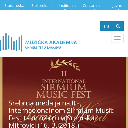
Skip
Studentska
Biblioteka
Institut za
Centar za
Javne
to
služba
istraživanje
muzičku
nabavke
main
muzike
edukaciju
content
Search
form
Se
Toggl
navig
Srebrna medalja na II
Internacionalnom Sirmium Music
Fest takmičenju u Sremskoj
Mitrovici (16. 3. 2018.)