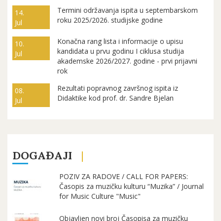
Termini održavanja ispita u septembarskom
14.
roku 2025/2026. studijske godine
Jul
Konačna rang lista i informacije o upisu
10.
kandidata u prvu godinu I ciklusa studija
Jul
akademske 2026/2027. godine - prvi prijavni
rok
Rezultati popravnog završnog ispita iz
08.
Didaktike kod prof. dr. Sandre Bjelan
Jul
DOGAĐAJI
POZIV ZA RADOVE / CALL FOR PAPERS:
Časopis za muzičku kulturu “Muzika” / Journal
for Music Culture "Music"
Objavljen novi broj Časopisa za muzičku