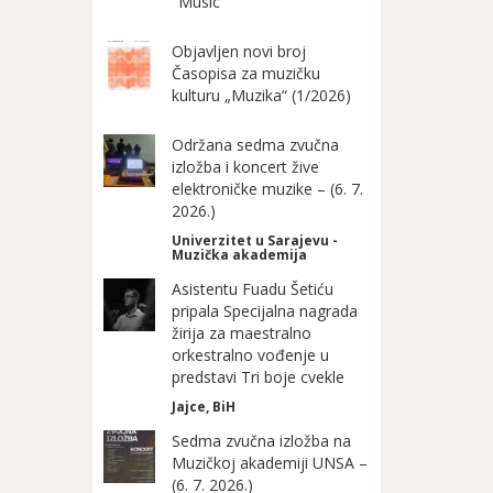
"Music"
Objavljen novi broj
Časopisa za muzičku
kulturu „Muzika“ (1/2026)
Održana sedma zvučna
izložba i koncert žive
elektroničke muzike – (6. 7.
2026.)
Univerzitet u Sarajevu -
Muzička akademija
Asistentu Fuadu Šetiću
pripala Specijalna nagrada
žirija za maestralno
orkestralno vođenje u
predstavi Tri boje cvekle
Jajce, BiH
Sedma zvučna izložba na
Muzičkoj akademiji UNSA –
(6. 7. 2026.)