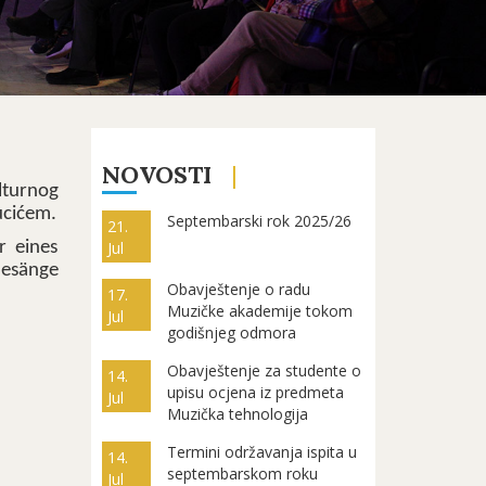
NOVOSTI
lturnog
ucićem.
Septembarski rok 2025/26
21.
r eines
Jul
Gesänge
Obavještenje o radu
17.
Muzičke akademije tokom
Jul
godišnjeg odmora
Obavještenje za studente o
14.
upisu ocjena iz predmeta
Jul
Muzička tehnologija
Termini održavanja ispita u
14.
septembarskom roku
Jul