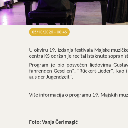
05/18/2026 - 08:46
U okviru 19. izdanja festivala Majske muzičk
centra KS održan je recital istaknute soprani
Program je bio posvećen liedovima Gustava 
fahrenden Gesellen", "Rückert-Lieder", kao 
aus der Jugendzeit".
Više informacija o programu 19. Majskih muz
Foto: Vanja Čerimagić