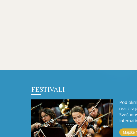
FESTIVALI
Pod okri
realizira
Svečanos
Internati
Majske 