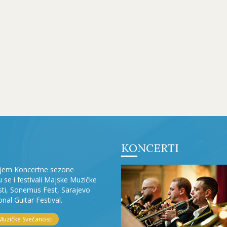
KONCERTI
ljem Koncertne sezone
ju se i festivali Majske Muzičke
ti, Sonemus Fest, Sarajevo
onal Guitar Festival.
Muzičke Svečanosti