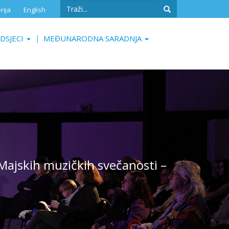
Search
rija
English
form
Search
DSJECI
MEĐUNARODNA SARADNJA
. Majskih muzičkih svečanosti –