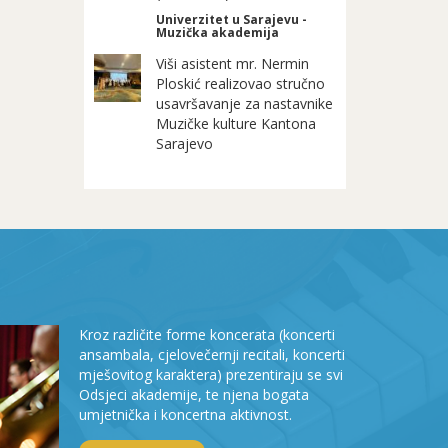
Univerzitet u Sarajevu -
Muzička akademija
Viši asistent mr. Nermin
Ploskić realizovao stručno
usavršavanje za nastavnike
Muzičke kulture Kantona
Sarajevo
Kroz različite forme koncerata (koncerti
ansambala, cjelovečernji recitali, koncerti
mješovitog karaktera) prezentiraju se svi
Odsjeci akademije, te njena bogata
umjetnička i koncertna aktivnost.