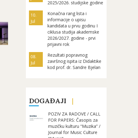
2025/2026. studijske godine
Konačna rang lista i
10.
informacije o upisu
Jul
kandidata u prvu godinu I
ciklusa studija akademske
2026/2027. godine - prvi
prijavni rok
Rezultati popravnog
08.
završnog ispita iz Didaktike
Jul
kod prof. dr. Sandre Bjelan
DOGAĐAJI
POZIV ZA RADOVE / CALL
FOR PAPERS: Časopis za
muzičku kulturu “Muzika” /
Journal for Music Culture