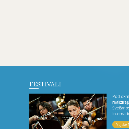
FESTIVALI
Pod okri
realizira
Svečanos
Internati
Majske 