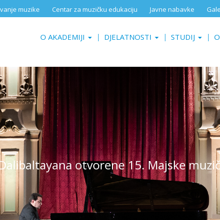
aživanje muzike
Centar za muzičku edukaciju
Javne nabavke
Gale
O AKADEMIJI
DJELATNOSTI
STUDIJ
O
Dalibaltayana otvorene 15. Majske muzič