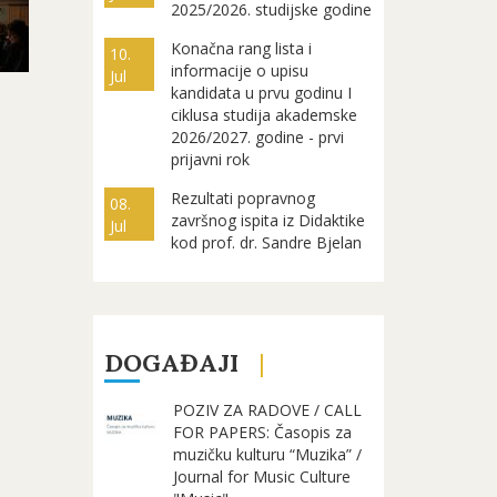
2025/2026. studijske godine
Konačna rang lista i
10.
informacije o upisu
Jul
kandidata u prvu godinu I
ciklusa studija akademske
2026/2027. godine - prvi
prijavni rok
Rezultati popravnog
08.
završnog ispita iz Didaktike
Jul
kod prof. dr. Sandre Bjelan
DOGAĐAJI
POZIV ZA RADOVE / CALL
FOR PAPERS: Časopis za
muzičku kulturu “Muzika” /
Journal for Music Culture