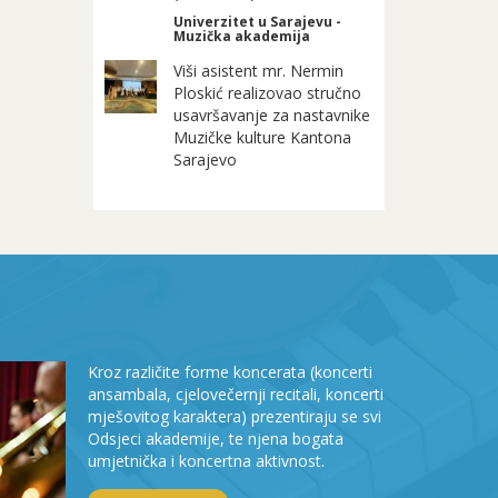
Univerzitet u Sarajevu -
Muzička akademija
Viši asistent mr. Nermin
Ploskić realizovao stručno
usavršavanje za nastavnike
Muzičke kulture Kantona
Sarajevo
Kroz različite forme koncerata (koncerti
ansambala, cjelovečernji recitali, koncerti
mješovitog karaktera) prezentiraju se svi
Odsjeci akademije, te njena bogata
umjetnička i koncertna aktivnost.