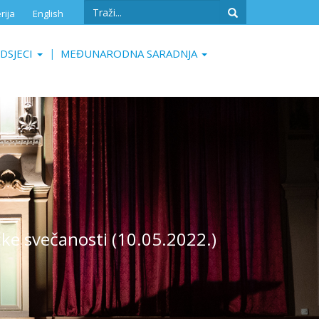
Search
rija
English
form
Search
DSJECI
MEĐUNARODNA SARADNJA
ke svečanosti (10.05.2022.)