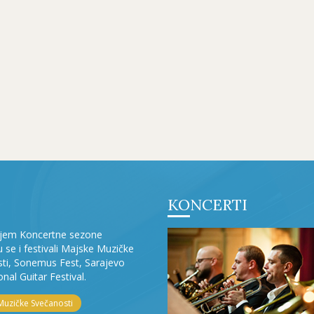
KONCERTI
ljem Koncertne sezone
ju se i festivali Majske Muzičke
ti, Sonemus Fest, Sarajevo
onal Guitar Festival.
Muzičke Svečanosti