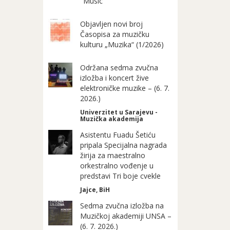
"Music"
Objavljen novi broj
Časopisa za muzičku
kulturu „Muzika“ (1/2026)
Održana sedma zvučna
izložba i koncert žive
elektroničke muzike – (6. 7.
2026.)
Univerzitet u Sarajevu -
Muzička akademija
Asistentu Fuadu Šetiću
pripala Specijalna nagrada
žirija za maestralno
orkestralno vođenje u
predstavi Tri boje cvekle
Jajce, BiH
Sedma zvučna izložba na
Muzičkoj akademiji UNSA –
(6. 7. 2026.)