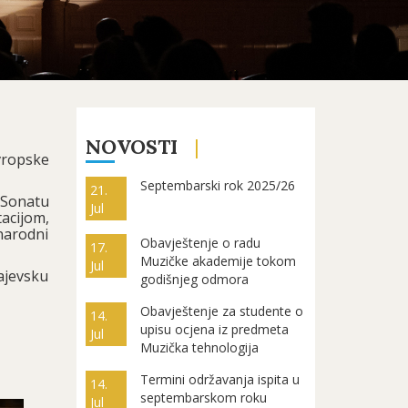
NOVOSTI
vropske
Septembarski rok 2025/26
21.
 Sonatu
Jul
tacijom,
narodni
Obavještenje o radu
17.
Muzičke akademije tokom
Jul
ajevsku
godišnjeg odmora
Obavještenje za studente o
14.
upisu ocjena iz predmeta
Jul
Muzička tehnologija
Termini održavanja ispita u
14.
septembarskom roku
Jul