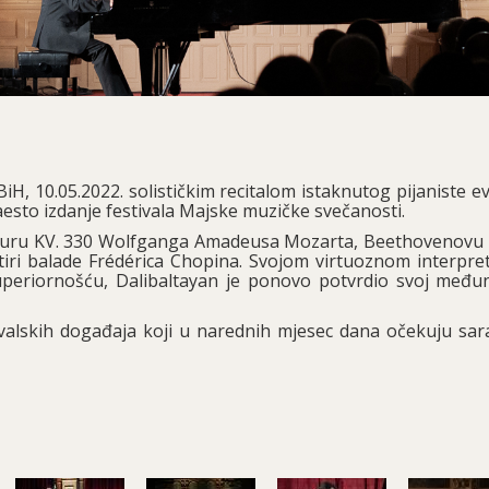
H, 10.05.2022. solističkim recitalom istaknutog pijaniste e
esto izdanje festivala Majske muzičke svečanosti.
C duru KV. 330 Wolfganga Amadeusa Mozarta, Beethovenovu
etiri balade Frédérica Chopina. Svojom virtuoznom interpre
uperiornošću, Dalibaltayan je ponovo potvrdio svoj među
tivalskih događaja koji u narednih mjesec dana očekuju sar