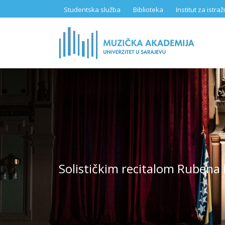
Skip
Studentska služba
Biblioteka
Institut za istr
to
main
content
Solističkim recitalom Rubena 