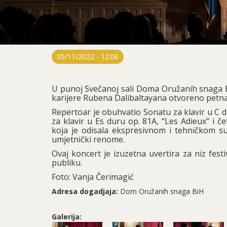
05/11/2022 - 12:06
U punoj Svečanoj sali Doma Oružanih snaga Bi
karijere Rubena Dalibaltayana otvoreno petna
Repertoar je obuhvatio Sonatu za klavir u 
za klavir u Es duru op. 81A, “Les Adieux” i č
koja je odisala ekspresivnom i tehničkom s
umjetnički renome.
Ovaj koncert je izuzetna uvertira za niz fes
publiku.
Foto: Vanja Čerimagić
Adresa dogadjaja:
Dom Oružanih snaga BiH
Galerija: