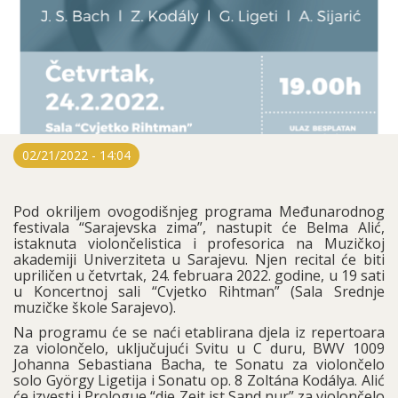
02/21/2022 - 14:04
Pod okriljem ovogodišnjeg programa Međunarodnog
festivala “Sarajevska zima”, nastupit će Belma Alić,
istaknuta violončelistica i profesorica na Muzičkoj
akademiji Univerziteta u Sarajevu. Njen recital će biti
upriličen u četvrtak, 24. februara 2022. godine, u 19 sati
u Koncertnoj sali “Cvjetko Rihtman” (Sala Srednje
muzičke škole Sarajevo).
Na programu će se naći etablirana djela iz repertoara
za violončelo, uključujući Svitu u C duru, BWV 1009
Johanna Sebastiana Bacha, te Sonatu za violončelo
solo György Ligetija i Sonatu op. 8 Zoltána Kodálya. Alić
će izvesti i Prologue “die Zeit ist Sand nur” za violončelo