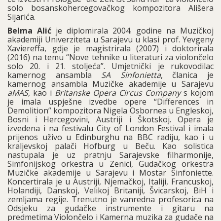
solo bosanskohercegovačkog kompozitora Ališera
Sijarića.
Belma Alić
je diplomirala 2004. godine na Muzičkoj
akademiji Univerziteta u Sarajevu u klasi prof. Yevgeny
Xaviereffa, gdje je magistrirala (2007) i doktorirala
(2016) na temu “Nove tehnike u literaturi za violončelo
solo 20. i 21. stoljeća”. Umjetnički je rukovodilac
kamernog ansambla
SA Sinfonietta
, članica je
kamernog ansambla Muzičke akademije u Sarajevu
aMAS
, kao i
Britanske Opera Circus Company
s kojom
je imala uspješne izvedbe opere “Differences in
Demolition” kompozitora Nigela Osbornea u Engleskoj,
Bosni i Hercegovini, Austriji i Škotskoj. Opera je
izvedena i na festivalu City of London Festival i imala
prijenos uživo u Edinburghu na BBC radiju, kao i u
kraljevskoj palači Hofburg u Beču. Kao solistica
nastupala je uz pratnju Sarajevske filharmonije,
Simfonijskog orkestra u Zenici, Gudačkog orkestra
Muzičke akademije u Sarajevu i Mostar Sinfoniette.
Koncertirala je u Austriji, Njemačkoj, Italiji, Francuskoj,
Holandiji, Danskoj, Velikoj Britaniji, Švicarskoj, BiH i
zemljama regije. Trenutno je vanredna profesorica na
Odsjeku za gudačke instrumente i gitaru na
predmetima Violončelo i Kamerna muzika za gudače na