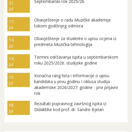
Septembarski rok 2025/26
21.
Jul
Obavještenje o radu Muzičke akademije
17.
tokom godišnjeg odmora
Jul
Obavještenje za studente o upisu ocjena iz
14.
predmeta Muzička tehnologija
Jul
Termini održavanja ispita u septembarskom
14.
roku 2025/2026. studijske godine
Jul
Konačna rang lista i informacije o upisu
10.
kandidata u prvu godinu I ciklusa studija
Jul
akademske 2026/2027. godine - prvi prijavni
rok
Rezultati popravnog završnog ispita iz
08.
Didaktike kod prof. dr. Sandre Bjelan
Jul