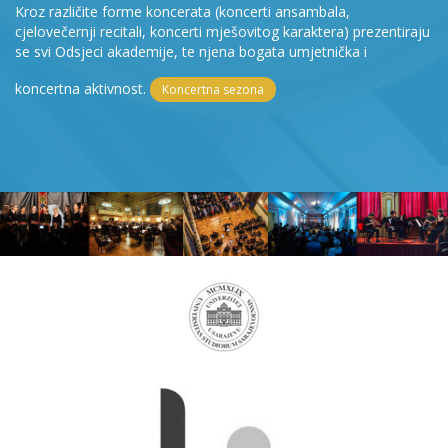
Kroz različite forme koncerata (koncerti ansambala,
cjelovečernji recitali, koncerti mješovitog karaktera) prezentiraju
se svi Odsjeci akademije, te njena bogata umjetnička i
koncertna aktivnost.
Koncertna sezona