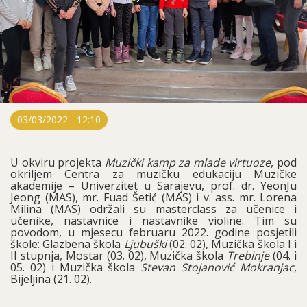
03/03/2022 - 12:10
U okviru projekta
Muzički kamp za mlade virtuoze
, pod
okriljem Centra za muzičku edukaciju Muzičke
akademije – Univerzitet u Sarajevu, prof. dr. YeonJu
Jeong (MAS), mr. Fuad Šetić (MAS) i v. ass. mr. Lorena
Milina (MAS) održali su masterclass za učenice i
učenike, nastavnice i nastavnike violine. Tim su
povodom, u mjesecu februaru 2022. godine posjetili
škole: Glazbena škola
Ljubuški
(02. 02), Muzička škola I i
II stupnja, Mostar (03. 02), Muzička škola
Trebinje
(04. i
05. 02) i Muzička škola
Stevan Stojanović Mokranjac
,
Bijeljina (21. 02).