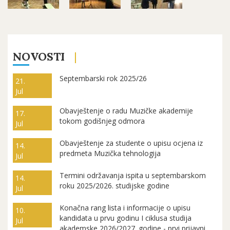
NOVOSTI
Septembarski rok 2025/26
21.
Jul
Obavještenje o radu Muzičke akademije
17.
tokom godišnjeg odmora
Jul
Obavještenje za studente o upisu ocjena iz
14.
predmeta Muzička tehnologija
Jul
Termini održavanja ispita u septembarskom
14.
roku 2025/2026. studijske godine
Jul
Konačna rang lista i informacije o upisu
10.
kandidata u prvu godinu I ciklusa studija
Jul
akademske 2026/2027. godine - prvi prijavni