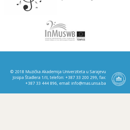
© 2018 Muzička Akademija Univerziteta u Sarajevu
Josipa Štadlera 1/II, telefon: +387 33 200 299, fax:
+387 33 444 896, email: info@mas.unsa.ba