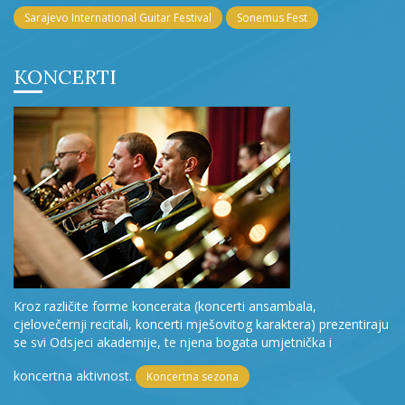
Sarajevo International Guitar Festival
Sonemus Fest
KONCERTI
Kroz različite forme koncerata (koncerti ansambala,
cjelovečernji recitali, koncerti mješovitog karaktera) prezentiraju
se svi Odsjeci akademije, te njena bogata umjetnička i
koncertna aktivnost.
Koncertna sezona