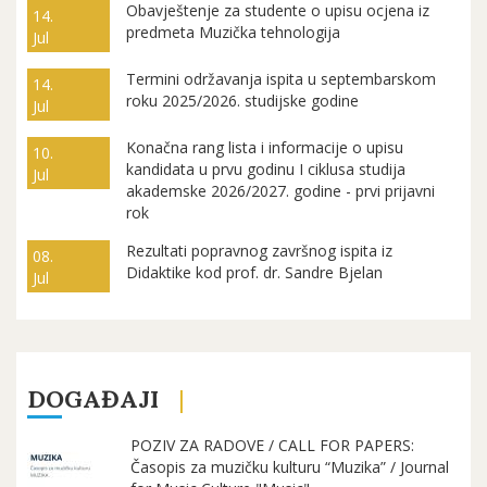
Obavještenje za studente o upisu ocjena iz
14.
predmeta Muzička tehnologija
Jul
Termini održavanja ispita u septembarskom
14.
roku 2025/2026. studijske godine
Jul
Konačna rang lista i informacije o upisu
10.
kandidata u prvu godinu I ciklusa studija
Jul
akademske 2026/2027. godine - prvi prijavni
rok
Rezultati popravnog završnog ispita iz
08.
Didaktike kod prof. dr. Sandre Bjelan
Jul
DOGAĐAJI
POZIV ZA RADOVE / CALL FOR PAPERS:
Časopis za muzičku kulturu “Muzika” / Journal