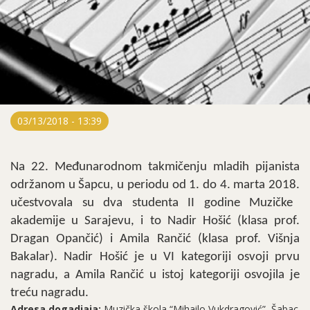
03/13/2018 - 13:39
Na 22. Međunarodnom takmičenju mladih pijanista
održanom
u
Šapcu
, u periodu od 1
. do 4
.
marta
2018.
učestvovala su dva studenta II godine Muzičke
akademije u Sarajevu, i to Nadir Hošić (klasa prof.
Dragan Opančić) i Amila Rančić (klasa prof. Višnja
Bakalar). Nadir Hošić je u VI kategoriji osvoji prvu
nagradu, a Amila Rančić u istoj kategoriji osvojila je
treću nagradu.
Adresa dogadjaja:
Muzička škola “Mihailo Vukdragović”, Šabac