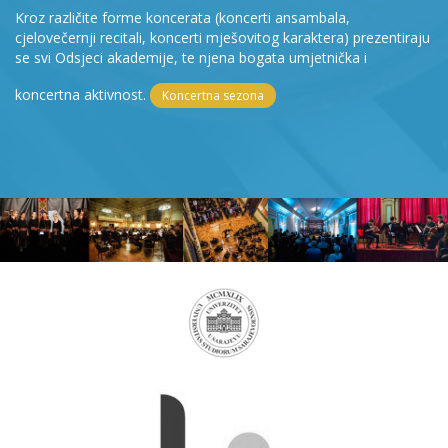
Kroz različite forme koncerata (koncerti ansambala,
cjelovečernji recitali, koncerti mješovitog karaktera) prezentiraju
se svi Odsjeci akademije, te njena bogata umjetnička i
koncertna aktivnost.
Koncertna sezona