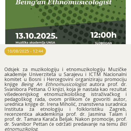
10/08/2025 - 12:44
Odsjek za muzikologiju i etnomuzikologiju Muzičke
akademije Univerziteta u Sarajevu i ICTM Nacionalni
komitet u Bosni i Hercegovini organiziraju promociju
knjige
Being An Ethnomusicologist
autora prof. dr.
Svanibora Pettana. O knjizi, koja je nastala kao rezultat
višedecenijskog etnomuzikološkog istraživačkog i
pedagoškog rada, ovom prilikom će govoriti autor,
urednica knjige dr. Irena Miholić, znanstvena suradnica
Instituta za etnologiju i folkloristiku Zagreb,
recenzentica akademkinja prof. dr. Jasmina Talam i
prof. dr. Tamara Karača Beljak. Nakon promocije, prof.
dr. Svanibor Pettan će održati predavanje na temu
Biti
etnomuzikolog
.