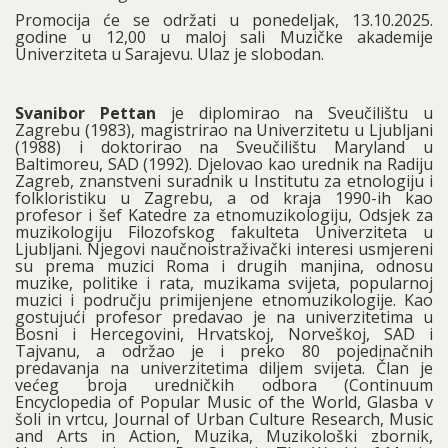
Promocija će se održati u ponedeljak, 13.10.2025.
godine u 12,00 u maloj sali Muzičke akademije
Univerziteta u Sarajevu. Ulaz je slobodan.
Svanibor Pettan
je diplomirao na Sveučilištu u
Zagrebu (1983), magistrirao na Univerzitetu u Ljubljani
(1988) i doktorirao na Sveučilištu Maryland u
Baltimoreu, SAD (1992). Djelovao kao urednik na Radiju
Zagreb, znanstveni suradnik u Institutu za etnologiju i
folkloristiku u Zagrebu, a od kraja 1990-ih kao
profesor i šef Katedre za etnomuzikologiju, Odsjek za
muzikologiju Filozofskog fakulteta Univerziteta u
Ljubljani. Njegovi naučnoistraživački interesi usmjereni
su prema muzici Roma i drugih manjina, odnosu
muzike, politike i rata, muzikama svijeta, popularnoj
muzici i području primijenjene etnomuzikologije. Kao
gostujući profesor predavao je na univerzitetima u
Bosni i Hercegovini, Hrvatskoj, Norveškoj, SAD i
Tajvanu, a održao je i preko 80 pojedinačnih
predavanja na univerzitetima diljem svijeta. Član je
većeg broja uredničkih odbora (Continuum
Encyclopedia of Popular Music of the World, Glasba v
šoli in vrtcu, Journal of Urban Culture Research, Music
and Arts in Action, Muzika, Muzikološki zbornik,