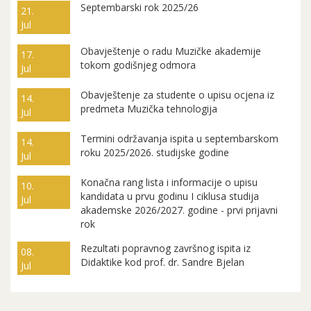
Septembarski rok 2025/26
21.
Jul
Obavještenje o radu Muzičke akademije
17.
tokom godišnjeg odmora
Jul
Obavještenje za studente o upisu ocjena iz
14.
predmeta Muzička tehnologija
Jul
Termini održavanja ispita u septembarskom
14.
roku 2025/2026. studijske godine
Jul
Konačna rang lista i informacije o upisu
10.
kandidata u prvu godinu I ciklusa studija
Jul
akademske 2026/2027. godine - prvi prijavni
rok
Rezultati popravnog završnog ispita iz
08.
Didaktike kod prof. dr. Sandre Bjelan
Jul