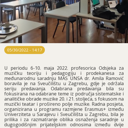
05/30/2022 - 14:17
U periodu 6-10. maja 2022. profesorica Odsjeka za
muzičku teoriju i pedagogiju i prodekanesa za
međunarodnu saradnju MAS UNSA dr. Amila Ramović
boravila je na Sveučilištu u Zagrebu, gdje je održala
seriju predavanja. Odabrana predavanja bila su
fokusirana na odabrane teme iz područja sistematske i
analitičke obrade muzike 20. i 21. stoljeća, s fokusom na
muzički teatar i prošireno polje muzike. Radna posjeta,
organizirana u programu razmjene Erasmus+ između
Univerziteta u Sarajevu i Sveučilišta u Zagrebu, bila je
prilika i za razmatranje oblika osnaženja saradnje u
dugogodišnjim prijateljskim odnosima između dvije