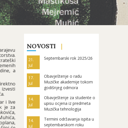
NOVOSTI
arajevu
orstva.
Septembarski rok 2025/26
21.
rateški
remenih
Jul
dine, a
Obavještenje o radu
17.
Muzičke akademije tokom
irektno
Jul
godišnjeg odmora
 izvesti
a.
Obavještenje za studente o
14.
r i live
upisu ocjena iz predmeta
Jul
k je za
Muzička tehnologija
kovića,
Muhića,
Termini održavanja ispita u
14.
oplana,
septembarskom roku
Jul
ijoj će