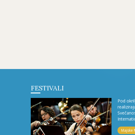
FESTIVALI
Pod okri
realizira
Svečanos
Internati
Majske 