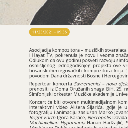
11/23/2021 - 09:36
Asocijacija kompozitora – muzičkih stvaralac
i Hayat TV, pokrenula je novu i veoma znača
Odlukom da ovu godinu posveti razvoju simfon
osmišljenog jednogodišnjeg projekta ove vrs
bosanskohercegovačkih kompozitora koja će 
povodom Dana državnosti Bosne i Hercegovin
Repertoar koncerta
Savremenici – nova dje
prenositi iz Doma Oružanih snaga BiH, 25. nov
Simfonijski orkestar Muzičke akademije Unive
Koncert će biti otvoren multimedijalnom ko
interaktivni video Ališera Sijarića, gdje je
fotografiju i animaciju zaslužan Marko Jovanč
Bright Earth
Igora Karače,
Necropolis
Davida 
Machiavellian Hypomania
Hanan Hadžajlić,
F
Machina in Dubio
za simfonijski orkestar i el