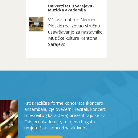
Univerzitet u Sarajevu -
Muzička akademija
Viši asistent mr. Nermin
Ploskić realizovao stručno
usavršavanje za nastavnike
Muzičke kulture Kantona
Sarajevo
Kroz različite forme koncerata (koncerti
ansambala, cjelovečernji recitali, koncerti
mješovitog karaktera) prezentiraju se svi
Odsjeci akademije, te njena bogata
umjetnička i koncertna aktivnost.