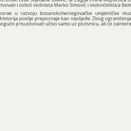
vati i solisti violinista Marko Simović i violončelistica Belm
 korak u razvoju bosanskohercegovačke umjetničke muz
historija poslije prepoznaje kao naslijeđe. Zbog ograničenja
oguće prisustvovati uživo samo uz pozivnicu, ali će zainter