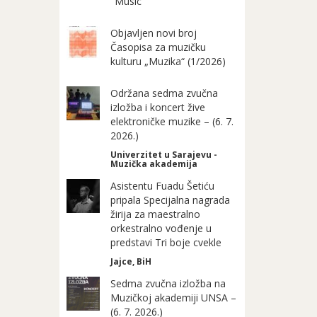
"Music"
Objavljen novi broj
Časopisa za muzičku
kulturu „Muzika“ (1/2026)
Održana sedma zvučna
izložba i koncert žive
elektroničke muzike – (6. 7.
2026.)
Univerzitet u Sarajevu -
Muzička akademija
Asistentu Fuadu Šetiću
pripala Specijalna nagrada
žirija za maestralno
orkestralno vođenje u
predstavi Tri boje cvekle
Jajce, BiH
Sedma zvučna izložba na
Muzičkoj akademiji UNSA –
(6. 7. 2026.)