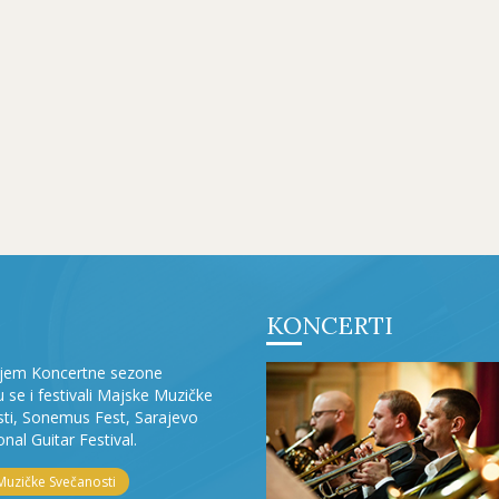
KONCERTI
ljem Koncertne sezone
ju se i festivali Majske Muzičke
ti, Sonemus Fest, Sarajevo
onal Guitar Festival.
Muzičke Svečanosti