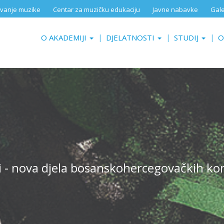
aživanje muzike
Centar za muzičku edukaciju
Javne nabavke
Gale
O AKADEMIJI
DJELATNOSTI
STUDIJ
O
i - nova djela bosanskohercegovačkih ko