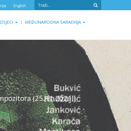
Search
rija
English
form
Search
DSJECI
MEĐUNARODNA SARADNJA
mpozitora (25.11.2021.)