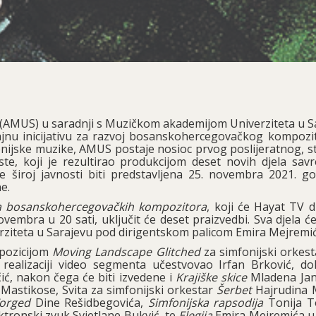
a (AMUS) u saradnji s Muzičkom akademijom Univerziteta u S
jnu inicijativu za razvoj bosanskohercegovačkog kompozit
ijske muzike, AMUS postaje nosioc prvog poslijeratnog, st
te, koji je rezultirao produkcijom deset novih djela sav
široj javnosti biti predstavljena 25. novembra 2021. go
e.
la bosanskohercegovačkih kompozitora
, koji će Hayat TV d
embra u 20 sati, uključit će deset praizvedbi. Sva djela će
rziteta u Sarajevu pod dirigentskom palicom Emira Mejremić
mpozicijom
Moving Landscape Glitched
za simfonijski orkesta
 u realizaciji video segmenta učestvovao Irfan Brković, do
ić, nakon čega će biti izvedene i
Krajiške skice
Mladena Jan
Mastikose, Svita za simfonijski orkestar
Šerbet
Hajrudina 
orged
Dine Rešidbegovića,
Simfonijska rapsodija
Tonija T
ektronski zvuk Svjetlane Bukvić, te
Elegija
Emira Mejremića u č