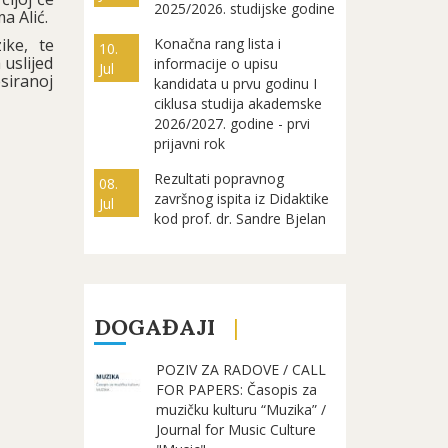
2025/2026. studijske godine
a Alić.
ike, te
Konačna rang lista i
10.
 uslijed
informacije o upisu
Jul
esiranoj
kandidata u prvu godinu I
ciklusa studija akademske
2026/2027. godine - prvi
prijavni rok
Rezultati popravnog
08.
završnog ispita iz Didaktike
Jul
kod prof. dr. Sandre Bjelan
DOGAĐAJI
POZIV ZA RADOVE / CALL
FOR PAPERS: Časopis za
muzičku kulturu “Muzika” /
Journal for Music Culture