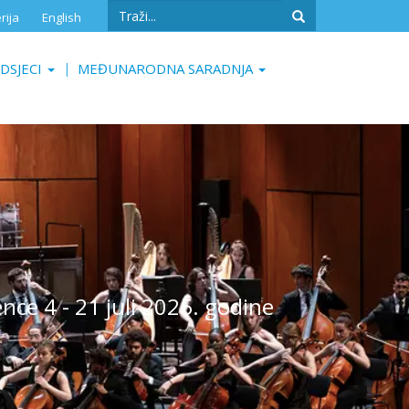
Search
rija
English
form
Search
DSJECI
MEĐUNARODNA SARADNJA
ence 4 - 21 juli 2025. godine