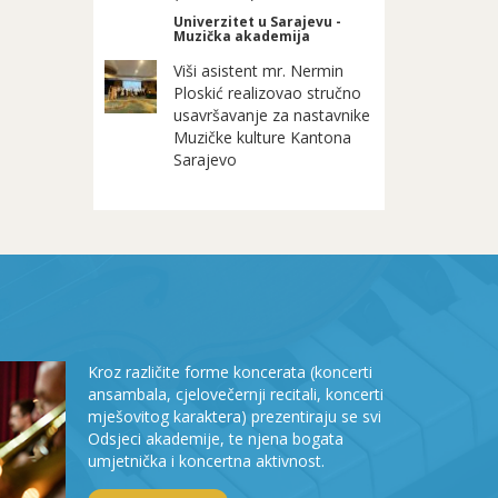
Univerzitet u Sarajevu -
Muzička akademija
Viši asistent mr. Nermin
Ploskić realizovao stručno
usavršavanje za nastavnike
Muzičke kulture Kantona
Sarajevo
Kroz različite forme koncerata (koncerti
ansambala, cjelovečernji recitali, koncerti
mješovitog karaktera) prezentiraju se svi
Odsjeci akademije, te njena bogata
umjetnička i koncertna aktivnost.