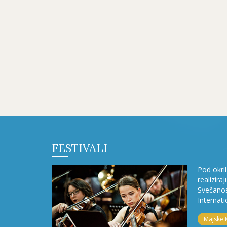
FESTIVALI
Pod okri
realizira
Svečanos
Internati
Majske 