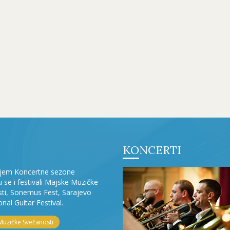
KONCERTI
ljem Koncertne sezone
ju se i festivali Majske Muzičke
ti, Sonemus Fest, Sarajevo
onal Guitar Festival.
Muzičke Svečanosti