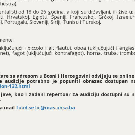
hestra).
alisti od 18 do 26 godina, a koji su državljani, ili žive u: 
, Hrvatskoj, Egiptu, Španiji, Francuskoj, Grčkoj, Izraelu*, 
 Portugalu, Sloveniji, Siriji, Tunisu i Turskoj.
mente:
ključujući i piccolo i alt flautu), oboa (uključujući i engles
arinet), fagot (uključujući kontrafagot), horna, truba, trom
are sa adresom u Bosni i Hercegovini odvijaju se online 
ne audicije potrebno je popuniti obrazac dostupan n
tion-132.html
ijave, kao i zadani repertoar za audiciju dostupni su n
.
na mail
fuad.setic@mas.unsa.ba