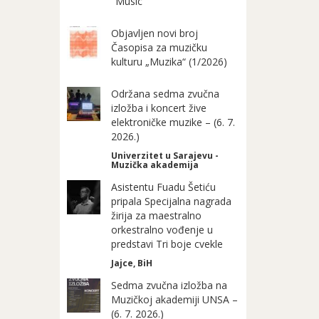
"Music"
Objavljen novi broj
Časopisa za muzičku
kulturu „Muzika“ (1/2026)
Održana sedma zvučna
izložba i koncert žive
elektroničke muzike – (6. 7.
2026.)
Univerzitet u Sarajevu -
Muzička akademija
Asistentu Fuadu Šetiću
pripala Specijalna nagrada
žirija za maestralno
orkestralno vođenje u
predstavi Tri boje cvekle
Jajce, BiH
Sedma zvučna izložba na
Muzičkoj akademiji UNSA –
(6. 7. 2026.)