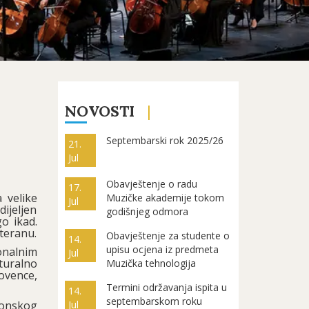
NOVOSTI
Septembarski rok 2025/26
21.
Jul
Obavještenje o radu
17.
 velike
Muzičke akademije tokom
Jul
ijeljen
godišnjeg odmora
go ikad.
iteranu.
Obavještenje za studente o
14.
upisu ocjena iz predmeta
onalnim
Jul
turalno
Muzička tehnologija
rovence,
Termini održavanja ispita u
14.
septembarskom roku
donskog
Jul