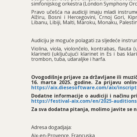
simfonijskog orkestra (London Symphony Orc
Pravo učešća na audiciji imaju mladi instrument
Alžiru, Bosni i Hercegovini, Crnoj Gori, Kipru
Libanu, Libiji, Malti, Maroku, Monaku, Palestini,
Audiciju je moguće polagati za sljedeće instru
Violina, viola, violončelo, kontrabas, flauta (u
klarineti (uključujući klarinet in Es i bas kl
trombon, tuba, udaraljke i harfa.
Ovogodišnje prijave za državljane ili muzič
16. marta 2025. godine. Za prijavu onli
https://aix.diesesoftware.com/aix/inscrip
Dodatne informacije o audiciji i načinu pr
https://festival-aix.com/en/2025-auditions
Za sva dodatna pitanja, molimo javite se 
Adresa dogadjaja:
Aix-en-Provence, Francuska