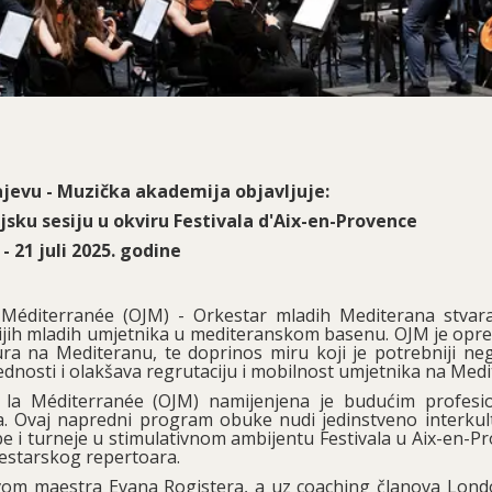
ajevu - Muzička akademija objavljuje:
jsku sesiju u okviru Festivala d'Aix-en-Provence
 - 21 juli 2025. godine
Méditerranée (OJM) - Orkestar mladih Mediterana stvara
nijih mladih umjetnika u mediteranskom basenu. OJM je opred
ltura na Mediteranu, te doprinos miru koji je potrebniji ne
ijednosti i olakšava regrutaciju i mobilnost umjetnika na Med
e la Méditerranée (OJM) namijenjena je budućim profesi
. Ovaj napredni program obuke nudi jedinstveno interkul
e i turneje u stimulativnom ambijentu Festivala u Aix-en-P
kestarskog repertoara.
tvom maestra Evana Rogistera, a uz coaching članova Lon