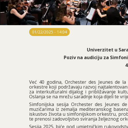
01/22/2025 - 14:04
Univerzitet u Sar
Poziv na audiciju za Simfoni
4
Već 40 godina, Orchester des Jeunes de la 
orkestre koji podržavaju razvoj najtalentova
za interkulturalni dijalog i približavanje ku
Oslanja se na mrežu saradnje koja dijeli te vr
Simfonijska sesija Orchester des Jeunes d
muzičarima iz zemalja mediteranskog basena
iskustvo života u simfonijskom orkestru, prob
te prenosi zadovoljstvo sviranja željeznog or
Sesija 2025. biće pod umjetničkim rukovods