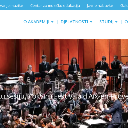
aživanje muzike
Centar za muzičku edukaciju
Javne nabavke
Gale
O AKADEMIJI
DJELATNOSTI
STUDIJ
O
ku sesiju u okviru Festivala d'Aix-en-Prov