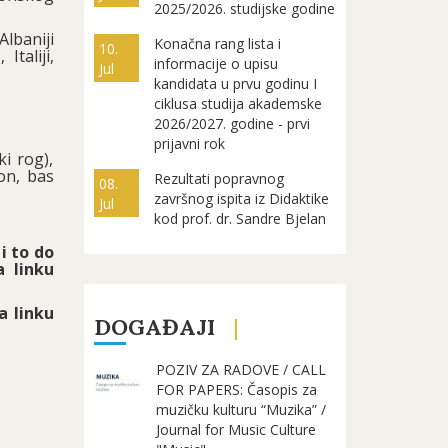
2025/2026. studijske godine
Albaniji
Konačna rang lista i
10.
Italiji,
informacije o upisu
Jul
kandidata u prvu godinu I
ciklusa studija akademske
2026/2027. godine - prvi
prijavni rok
ki rog),
bon, bas
Rezultati popravnog
08.
završnog ispita iz Didaktike
Jul
kod prof. dr. Sandre Bjelan
i to do
a linku
a linku
DOGAĐAJI
POZIV ZA RADOVE / CALL
FOR PAPERS: Časopis za
muzičku kulturu “Muzika” /
Journal for Music Culture