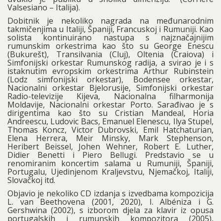
Valsesiano – Italija).
Dobitnik je nekoliko nagrada na međunarodnim
takmičenjima u Italiji, Španiji, Francuskoj i Rumuniji. Kao
solista kontinuirano nastupa s najznačajnijim
rumunskim orkestrima kao što su George Enescu
(Bukurešt), Transilvania (Cluj), Oltenia (Craiova) i
Simfonijski orkestar Rumunskog radija, a svirao je i s
istaknutim evropskim orkestrima Arthur Rubinstein
(Lodz simfonijski orkestar), Bodensee orkestar,
Nacionalni orkestar Bjelorusije, Simfonijski orkestar
Radio-televizije Kijeva, Nacionalna filharmonija
Moldavije, Nacionalni orkestar Porto. Sarađivao je s
dirigentima kao što su Cristian Mandeal, Horia
Andreescu, Ludovic Bacs, Emanuel Elenescu, Ilya Stupel,
Thomas Koncz, Victor Dubrovski, Emil Hatchaturian,
Elena Herrera, Meir Minsky, Mark Stephenson,
Heribert Beissel, Johen Wehner, Robert E. Luther,
Didier Benetti i Piero Bellugi. Predstavio se u
renomiranim koncertim salama u Rumuniji, Španiji,
Portugalu, Ujedinjenom Kraljevstvu, Njemačkoj, Italiji,
Slovačkoj itd.
Objavio je nekoliko CD izdanja s izvedbama kompozicija
L. van Beethovena (2001, 2020), I. Albéniza i G.
Gershwina (2002), s izborom djela za klavir iz opusa
portugalskih i rumunskih kompozitora (2005),