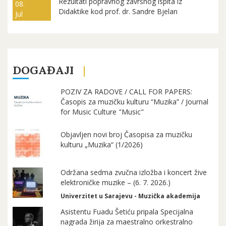
Rezultati popravnog završnog ispita iz
08.
Didaktike kod prof. dr. Sandre Bjelan
Jul
DOGAĐAJI
POZIV ZA RADOVE / CALL FOR PAPERS:
Časopis za muzičku kulturu “Muzika” / Journal
for Music Culture "Music"
Objavljen novi broj Časopisa za muzičku
kulturu „Muzika“ (1/2026)
Održana sedma zvučna izložba i koncert žive
elektroničke muzike – (6. 7. 2026.)
Univerzitet u Sarajevu - Muzička akademija
Asistentu Fuadu Šetiću pripala Specijalna
nagrada žirija za maestralno orkestralno