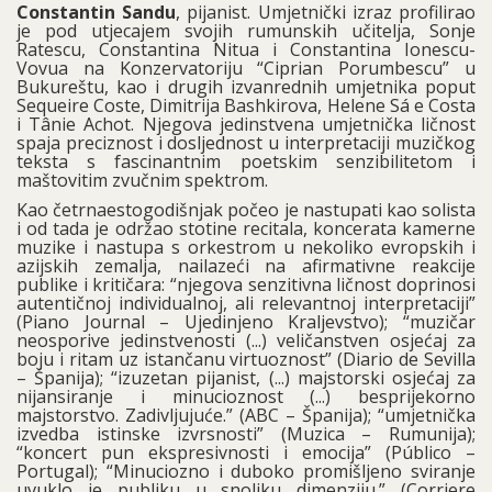
Constantin Sandu
, pijanist. Umjetnički izraz profilirao
je pod utjecajem svojih rumunskih učitelja, Sonje
Ratescu, Constantina Nitua i Constantina Ionescu-
Vovua na Konzervatoriju “Ciprian Porumbescu” u
Bukureštu, kao i drugih izvanrednih umjetnika poput
Sequeire Coste, Dimitrija Bashkirova, Helene Sá e Costa
i Tânie Achot. Njegova jedinstvena umjetnička ličnost
spaja preciznost i dosljednost u interpretaciji muzičkog
teksta s fascinantnim poetskim senzibilitetom i
maštovitim zvučnim spektrom.
Kao četrnaestogodišnjak počeo je nastupati kao solista
i od tada je održao stotine recitala, koncerata kamerne
muzike i nastupa s orkestrom u nekoliko evropskih i
azijskih zemalja, nailazeći na afirmativne reakcije
publike i kritičara: “njegova senzitivna ličnost doprinosi
autentičnoj individualnoj, ali relevantnoj interpretaciji”
(Piano Journal – Ujedinjeno Kraljevstvo); “muzičar
neosporive jedinstvenosti (...) veličanstven osjećaj za
boju i ritam uz istančanu virtuoznost” (Diario de Sevilla
– Španija); “izuzetan pijanist, (...) majstorski osjećaj za
nijansiranje i minucioznost (...) besprijekorno
majstorstvo. Zadivljujuće.” (ABC – Španija); “umjetnička
izvedba istinske izvrsnosti” (Muzica – Rumunija);
“koncert pun ekspresivnosti i emocija” (Público –
Portugal); “Minuciozno i duboko promišljeno sviranje
uvuklo je publiku u snoliku dimenziju.” (Corriere