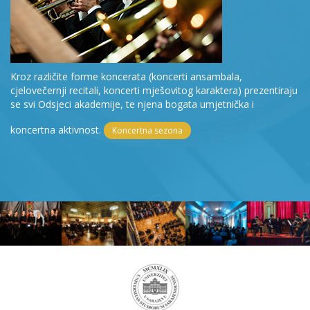
Kroz različite forme koncerata (koncerti ansambala,
cjelovečernji recitali, koncerti mješovitog karaktera) prezentiraju
se svi Odsjeci akademije, te njena bogata umjetnička i
koncertna aktivnost.
Koncertna sezona