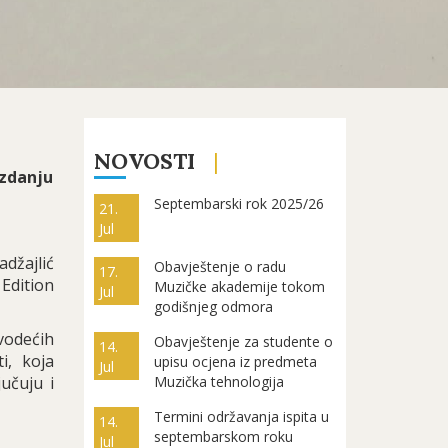
NOVOSTI
zdanju
Septembarski rok 2025/26
21.
Jul
džajlić
Obavještenje o radu
17.
Edition
Muzičke akademije tokom
Jul
godišnjeg odmora
vodećih
Obavještenje za studente o
14.
i, koja
upisu ocjena iz predmeta
Jul
jučuju i
Muzička tehnologija
Termini održavanja ispita u
14.
septembarskom roku
Jul