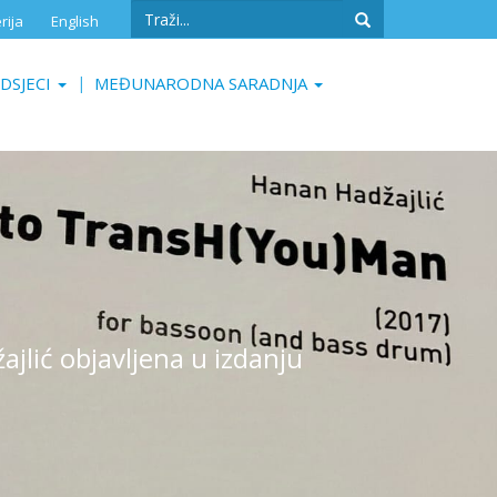
Search
rija
English
form
Search
DSJECI
MEĐUNARODNA SARADNJA
lić objavljena u izdanju