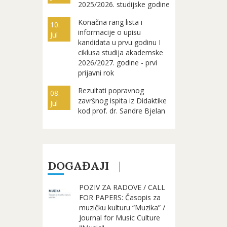
2025/2026. studijske godine
Konačna rang lista i
10.
informacije o upisu
Jul
kandidata u prvu godinu I
ciklusa studija akademske
2026/2027. godine - prvi
prijavni rok
Rezultati popravnog
08.
završnog ispita iz Didaktike
Jul
kod prof. dr. Sandre Bjelan
DOGAĐAJI
POZIV ZA RADOVE / CALL
FOR PAPERS: Časopis za
muzičku kulturu “Muzika” /
Journal for Music Culture