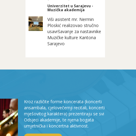
Univerzitet u Sarajevu -
Muzička akademija
Viši asistent mr. Nermin
Ploskić realizovao stručno
usavršavanje za nastavnike
Muzičke kulture Kantona
Sarajevo
Kroz različite forme koncerata (koncerti
ansambala, cjelovečernji recitali, koncerti
mješovitog karaktera) prezentiraju se svi
Odsjeci akademije, te njena bogata
umjetnička i koncertna aktivnost.