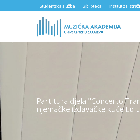
Skip
Studentska služba
Biblioteka
Institut za istr
to
main
content
Partitura djela "Concerto Tr
njemačke izdavačke kuće Edit