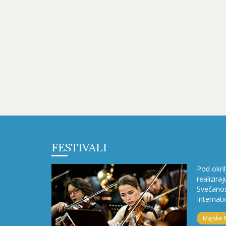
FESTIVALI
Pod okri
realizira
Svečanos
Internati
Majske 