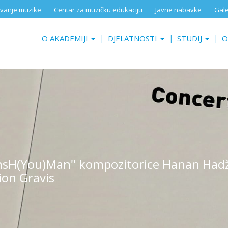
aživanje muzike
Centar za muzičku edukaciju
Javne nabavke
Gale
O AKADEMIJI
DJELATNOSTI
STUDIJ
O
ansH(You)Man" kompozitorice Hanan Hadžaj
ion Gravis