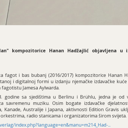
Man" kompozitorice Hanan Hadžajlić objavljena u i
za fagot i bas bubanj (2016/2017) kompozitorice Hanan Ha
tanoj i digitalnoj formi u izdanju njemačke izdavačke kuće 
a fagotistu Jamesa Aylwarda.
 godine sa sjedištima u Berlinu i Brühlu, jedna je od 
 za savremenu muziku. Osim bogate izdavačke djelatnost
Kanade, Australije i Japana, aktivnosti Edition Gravis ukl
orkestrima, radio stanicama i organizatorima širom svijeta.
e/verlag/index.php?language=en&manu=m214_Had-...