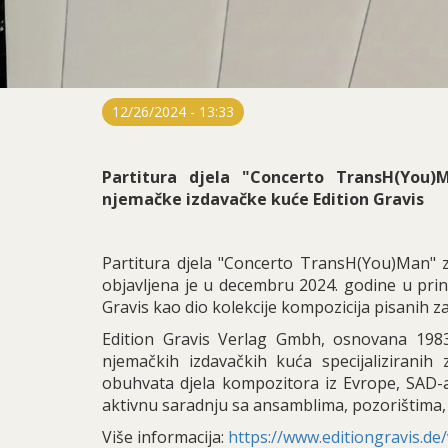
12/26/2024 - 13:33
Partitura djela "Concerto TransH(You)
njemačke izdavačke kuće Edition Gravis
Partitura djela "Concerto TransH(You)Man" 
objavljena je u decembru 2024. godine u prin
Gravis kao dio kolekcije kompozicija pisanih z
Edition Gravis Verlag Gmbh, osnovana 1983.
njemačkih izdavačkih kuća specijaliziranih
obuhvata djela kompozitora iz Evrope, SAD-a, 
aktivnu saradnju sa ansamblima, pozorištima, 
Više informacija:
https://www.editiongravis.d