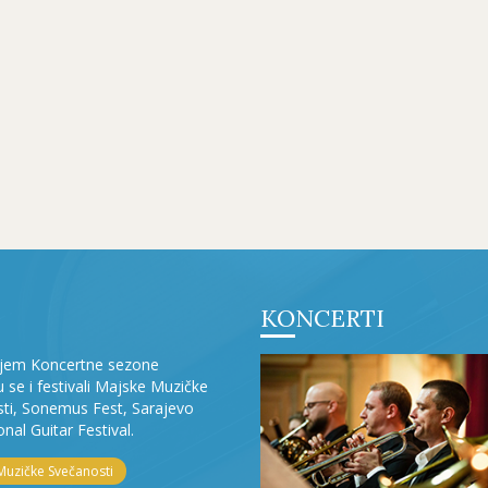
KONCERTI
ljem Koncertne sezone
ju se i festivali Majske Muzičke
ti, Sonemus Fest, Sarajevo
onal Guitar Festival.
Muzičke Svečanosti