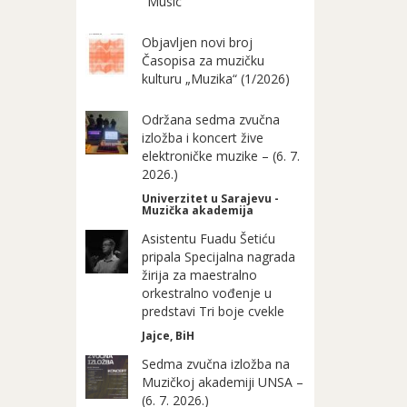
"Music"
Objavljen novi broj
Časopisa za muzičku
kulturu „Muzika“ (1/2026)
Održana sedma zvučna
izložba i koncert žive
elektroničke muzike – (6. 7.
2026.)
Univerzitet u Sarajevu -
Muzička akademija
Asistentu Fuadu Šetiću
pripala Specijalna nagrada
žirija za maestralno
orkestralno vođenje u
predstavi Tri boje cvekle
Jajce, BiH
Sedma zvučna izložba na
Muzičkoj akademiji UNSA –
(6. 7. 2026.)