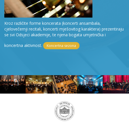
Kroz različite forme koncerata (koncerti ansambala,
cjelovečernji recitali, koncerti mješovitog karaktera) prezentiraju
se svi Odsjeci akademije, te njena bogata umjetnička i
koncertna aktivnost.
Koncertna sezona