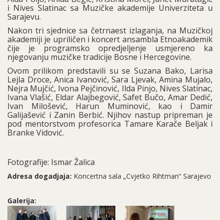
i Nives Slatinac sa Muzičke akademije Univerziteta u
Sarajevu.
Nakon tri sjednice sa četrnaest izlaganja, na Muzičkoj
akademiji je upriličen i koncert ansambla Etnoakademik
čije je programsko opredjeljenje usmjereno ka
njegovanju muzičke tradicije Bosne i Hercegovine.
Ovom prilikom predstavili su se Suzana Bako, Larisa
Lejla Droce, Anica Ivanović, Sara Ljevak, Amina Mujalo,
Nejra Mujčić, Ivona Pejčinović, Ilda Pinjo, Nives Slatinac,
Ivana Vlašić, Eldar Alajbegović, Safet Bučo, Amar Dedić,
Ivan Milošević, Harun Muminović, kao i Damir
Galijašević i Zanin Berbić. Njihov nastup pripreman je
pod mentorstvom profesorica Tamare Karače Beljak i
Branke Vidović.
Fotografije: Ismar Žalica
Adresa dogadjaja:
Koncertna sala „Cvjetko Rihtman“ Sarajevo
Galerija: