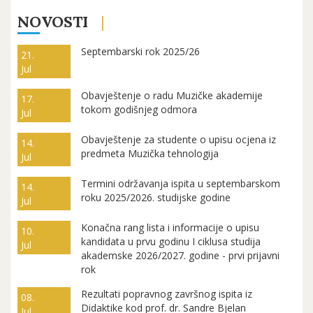
NOVOSTI
Septembarski rok 2025/26
21.
Jul
Obavještenje o radu Muzičke akademije
17.
tokom godišnjeg odmora
Jul
Obavještenje za studente o upisu ocjena iz
14.
predmeta Muzička tehnologija
Jul
Termini održavanja ispita u septembarskom
14.
roku 2025/2026. studijske godine
Jul
Konačna rang lista i informacije o upisu
10.
kandidata u prvu godinu I ciklusa studija
Jul
akademske 2026/2027. godine - prvi prijavni
rok
Rezultati popravnog završnog ispita iz
08.
Didaktike kod prof. dr. Sandre Bjelan
Jul