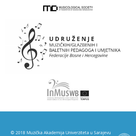
© 2018 Muzička Akademija Univerziteta u Sarajevu