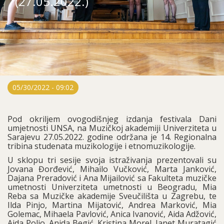
(27.05.2022.)
05/30/2022 - 09:02
Pod okriljem ovogodišnjeg izdanja festivala Dani
umjetnosti UNSA, na Muzičkoj akademiji Univerziteta u
Sarajevu 27.05.2022. godine održana je 14. Regionalna
tribina studenata muzikologije i etnomuzikologije.
U sklopu tri sesije svoja istraživanja prezentovali su
Jovana Đorđević, Mihailo Vučković, Marta Janković,
Dajana Preradović i Ana Mijailović sa Fakulteta muzičke
umetnosti Univerziteta umetnosti u Beogradu, Mia
Reba sa Muzičke akademije Sveučilišta u Zagrebu, te
Ilda Pinjo, Martina Mijatović, Andrea Marković, Mia
Golemac, Mihaela Pavlović, Anica Ivanović, Aida Adžović,
Aida Poljo, Anida Begić, Kristina Morel, Janet Muratagić