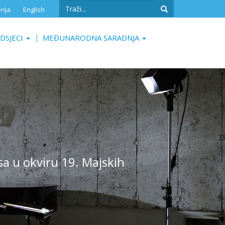
Search
rija
English
form
Search
DSJECI
MEĐUNARODNA SARADNJA
sa u okviru 19. Majskih