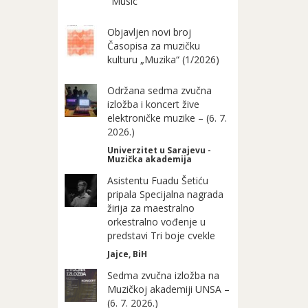
"Music"
Objavljen novi broj
Časopisa za muzičku
kulturu „Muzika“ (1/2026)
Održana sedma zvučna
izložba i koncert žive
elektroničke muzike – (6. 7.
2026.)
Univerzitet u Sarajevu -
Muzička akademija
Asistentu Fuadu Šetiću
pripala Specijalna nagrada
žirija za maestralno
orkestralno vođenje u
predstavi Tri boje cvekle
Jajce, BiH
Sedma zvučna izložba na
Muzičkoj akademiji UNSA –
(6. 7. 2026.)