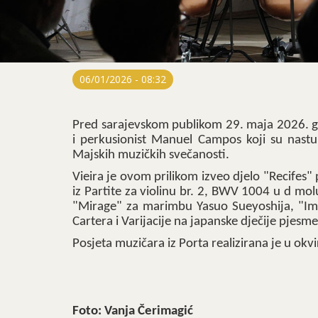
06/01/2026 - 08:32
Pred sarajevskom publikom 29. maja 2026. godi
i perkusionist Manuel Campos koji su nastu
Majskih muzičkih svečanosti.
Vieira je ovom prilikom izveo djelo "Recifes
iz Partite za violinu br. 2, BWV 1004 u d m
"Mirage" za marimbu Yasuo Sueyoshija, "Imp
Cartera i Varijacije na japanske dječije pjesm
Posjeta muzičara iz Porta realizirana je u o
Foto: Vanja Čerimagić