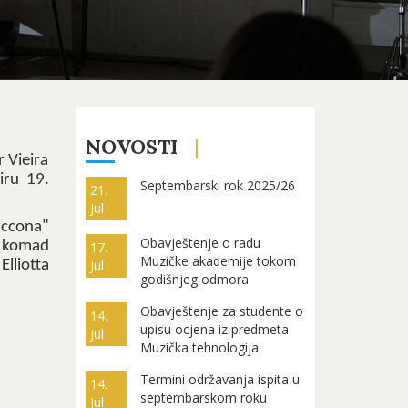
NOVOSTI
r Vieira
iru 19.
Septembarski rok 2025/26
21.
Jul
accona"
Obavještenje o radu
o komad
17.
Muzičke akademije tokom
lliotta
Jul
godišnjeg odmora
Obavještenje za studente o
14.
upisu ocjena iz predmeta
Jul
Muzička tehnologija
Termini održavanja ispita u
14.
septembarskom roku
Jul