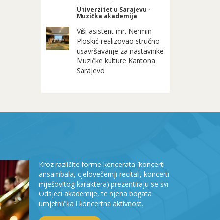
Univerzitet u Sarajevu -
Muzička akademija
Viši asistent mr. Nermin
Ploskić realizovao stručno
usavršavanje za nastavnike
Muzičke kulture Kantona
Sarajevo
Kroz različite forme koncerata (koncerti
ansambala, cjelovečernji recitali, koncerti
mješovitog karaktera) prezentiraju se svi
Odsjeci akademije, te njena bogata
umjetnička i koncertna aktivnost.