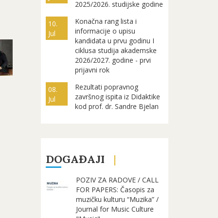
2025/2026. studijske godine
Konačna rang lista i
10.
informacije o upisu
Jul
kandidata u prvu godinu I
ciklusa studija akademske
2026/2027. godine - prvi
prijavni rok
Rezultati popravnog
08.
završnog ispita iz Didaktike
Jul
kod prof. dr. Sandre Bjelan
DOGAĐAJI
POZIV ZA RADOVE / CALL
FOR PAPERS: Časopis za
muzičku kulturu “Muzika” /
Journal for Music Culture