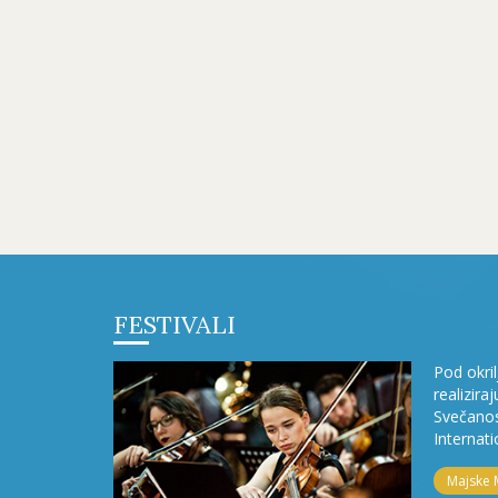
FESTIVALI
Pod okri
realizira
Svečanos
Internati
Majske 