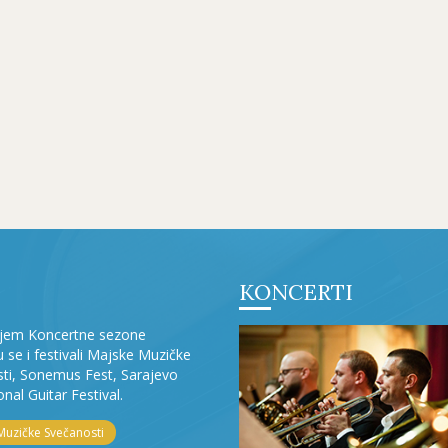
KONCERTI
ljem Koncertne sezone
ju se i festivali Majske Muzičke
ti, Sonemus Fest, Sarajevo
onal Guitar Festival.
Muzičke Svečanosti