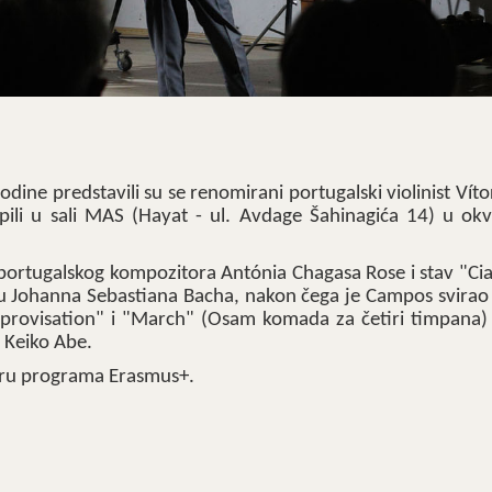
ne predstavili su se renomirani portugalski violinist Víto
pili u sali MAS (Hayat - ul. Avdage Šahinagića 14) u okv
" portugalskog kompozitora Antónia Chagasa Rose i stav "Ci
olu Johanna Sebastiana Bacha, nakon čega je Campos svira
rovisation" i "March" (Osam komada za četiri timpana) E
e Keiko Abe.
kviru programa Erasmus+.