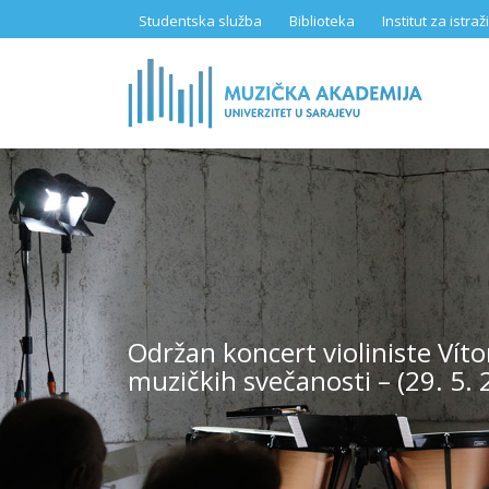
Skip
Studentska služba
Biblioteka
Institut za istr
to
main
content
Održan koncert violiniste Vít
muzičkih svečanosti – (29. 5. 