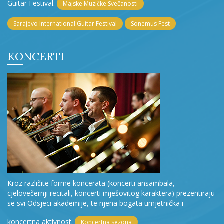
Guitar Festival.
Majske Muzičke Svečanosti
Sarajevo International Guitar Festival
Sonemus Fest
KONCERTI
Kroz različite forme koncerata (koncerti ansambala,
cjelovečernji recitali, koncerti mješovitog karaktera) prezentiraju
se svi Odsjeci akademije, te njena bogata umjetnička i
koncertna aktivnost.
Koncertna sezona