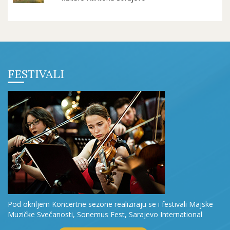
FESTIVALI
Pod okriljem Koncertne sezone realiziraju se i festivali Majske
Muzičke Svečanosti, Sonemus Fest, Sarajevo International