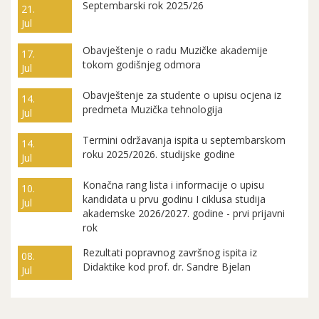
Septembarski rok 2025/26
21.
Jul
Obavještenje o radu Muzičke akademije
17.
tokom godišnjeg odmora
Jul
Obavještenje za studente o upisu ocjena iz
14.
predmeta Muzička tehnologija
Jul
Termini održavanja ispita u septembarskom
14.
roku 2025/2026. studijske godine
Jul
Konačna rang lista i informacije o upisu
10.
kandidata u prvu godinu I ciklusa studija
Jul
akademske 2026/2027. godine - prvi prijavni
rok
Rezultati popravnog završnog ispita iz
08.
Didaktike kod prof. dr. Sandre Bjelan
Jul