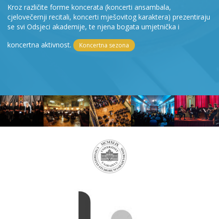
Kroz različite forme koncerata (koncerti ansambala,
cjelovečernji recitali, koncerti mješovitog karaktera) prezentiraju
se svi Odsjeci akademije, te njena bogata umjetnička i
koncertna aktivnost.
Koncertna sezona