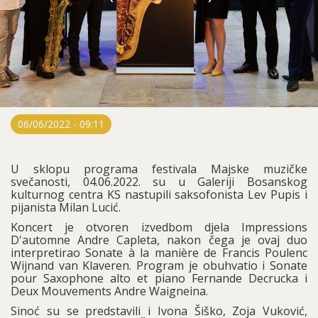
06/06/2022 - 09:11
U sklopu programa festivala Majske muzičke
svečanosti, 04.06.2022. su u Galeriji Bosanskog
kulturnog centra KS nastupili saksofonista Lev Pupis i
pijanista Milan Lucić.
Koncert je otvoren izvedbom djela Impressions
D'automne Andre Capleta, nakon čega je ovaj duo
interpretirao Sonate à la manière de Francis Poulenc
Wijnand van Klaveren. Program je obuhvatio i Sonate
pour Saxophone alto et piano Fernande Decrucka i
Deux Mouvements Andre Waigneina.
Sinoć su se predstavili i Ivona Šiško, Zoja Vuković,