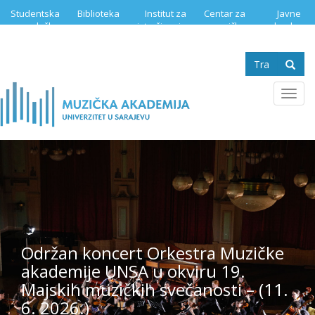
Skip
Studentska
Biblioteka
Institut za
Centar za
Javne
to
služba
istraživanje
muzičku
nabavke
main
muzike
edukaciju
content
Search
form
Se
Toggl
navig
Održan koncert Orkestra Muzičke
akademije UNSA u okviru 19.
Majskih muzičkih svečanosti – (11.
6. 2026.)