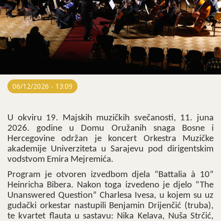
06/12/2026 - 13:09
U okviru 19. Majskih muzičkih svečanosti, 11. juna
2026. godine u Domu Oružanih snaga Bosne i
Hercegovine održan je koncert Orkestra Muzičke
akademije Univerziteta u Sarajevu pod dirigentskim
vodstvom Emira Mejremića.
Program je otvoren izvedbom djela “Battalia à 10”
Heinricha Bibera. Nakon toga izvedeno je djelo “The
Unanswered Question” Charlesa Ivesa, u kojem su uz
gudački orkestar nastupili Benjamin Drijenčić (truba),
te kvartet flauta u sastavu: Nika Kelava, Nuša Strčić,