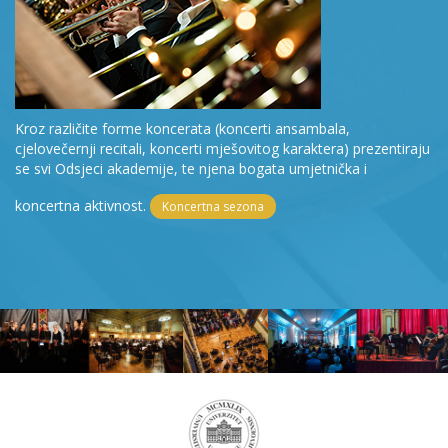
Kroz različite forme koncerata (koncerti ansambala,
cjelovečernji recitali, koncerti mješovitog karaktera) prezentiraju
se svi Odsjeci akademije, te njena bogata umjetnička i
koncertna aktivnost.
Koncertna sezona