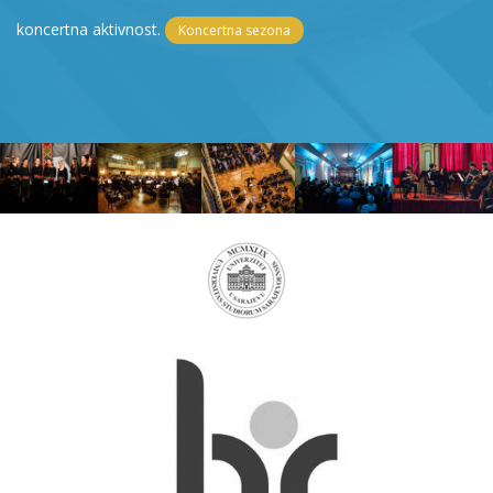
koncertna aktivnost.
Koncertna sezona