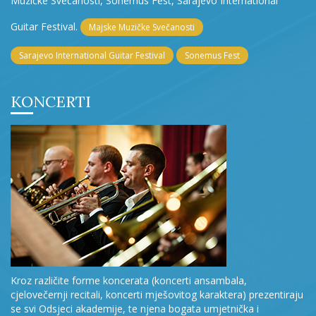
Muzičke Svečanosti, Sonemus Fest, Sarajevo International
Guitar Festival.
Majske Muzičke Svečanosti
Sarajevo International Guitar Festival
Sonemus Fest
KONCERTI
Kroz različite forme koncerata (koncerti ansambala,
cjelovečernji recitali, koncerti mješovitog karaktera) prezentiraju
se svi Odsjeci akademije, te njena bogata umjetnička i