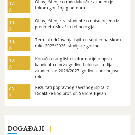
Obavještenje o radu Muzičke akademije
17.
tokom godišnjeg odmora
Jul
Obavještenje za studente o upisu ocjena iz
14.
predmeta Muzička tehnologija
Jul
Termini održavanja ispita u septembarskom
14.
roku 2025/2026. studijske godine
Jul
Konačna rang lista i informacije o upisu
10.
kandidata u prvu godinu I ciklusa studija
Jul
akademske 2026/2027. godine - prvi prijavni
rok
Rezultati popravnog završnog ispita iz
08.
Didaktike kod prof. dr. Sandre Bjelan
Jul
DOGAĐAJI