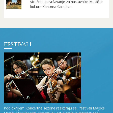
stručno usavršavanje za nastavnike Muzičke
kulture Kantona Sarajevo
FESTIVALI
Pod okriljem Koncertne sezone realiziraju se i festivali Majske