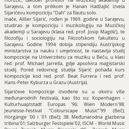
Horozić, također profesor na Muzičkoj akademiji u
Sarajevu, a tom prilikom je Hanan Hadžajlić izvela
Sijarićevu kompoziciju "Dah" za flautu solo.
Inače, Ališer Sijarić, rođen je 1969. godine u Sarajevu,
studirao je kompoziciju i muzikologiju na Muzičkoj
akademiji u Sarajevu (klasa red. prof. Josip Magdić), te
filozofiju i sociologiju na Filozofskom fakultetu u
Sarajevu. Godine 1994. dobija stipendiju Austrijskog
ministarstva za nauku i umjetnost, te nastavlja studij
kompozicije na Univerzitetu za muziku u Beču, u klasi
red. prof. Michael Jarrella, gdje apsolvira magistarski
studij. Pored redovnog studija Sijarić pohađa kurs
kompozicije kod red. prof. Beat Furrera i red. prof.
Hans-Peter Kyburza u Grazu (Austrija).
Sijarićeve kompozicije izvođene su u okviru više
međunarodnih festivala, kao što su: Kopenhagen -
Kulturhuaptstadt Europas ’96; Wien Modern´98;
Jeunesse-Festival "Colourscape Music"´99 (Beč);
Hörgänge ´00 i ´01 (Beč); 38. Međunarodna glazbena
tribina´01; Salzburger Festspiele´02, ISCM - World Music