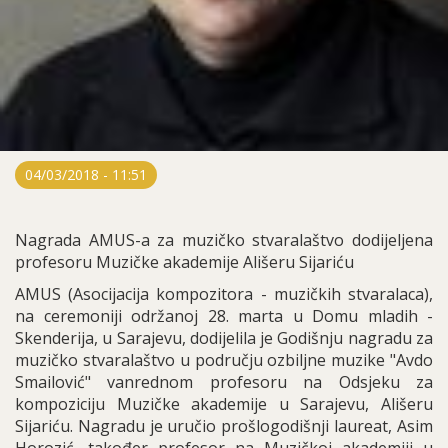
04/03/2018 - 11:51
Nagrada AMUS-a za muzičko stvaralaštvo dodijeljena
profesoru Muzičke akademije Ališeru Sijariću
AMUS (Asocijacija kompozitora - muzičkih stvaralaca),
na ceremoniji održanoj 28. marta u Domu mladih -
Skenderija, u Sarajevu, dodijelila je Godišnju nagradu za
muzičko stvaralaštvo u području ozbiljne muzike "Avdo
Smailović" vanrednom profesoru na Odsjeku za
kompoziciju Muzičke akademije u Sarajevu, Ališeru
Sijariću. Nagradu je uručio prošlogodišnji laureat, Asim