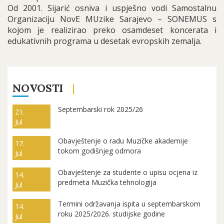
Od 2001. Sijarić osniva i uspješno vodi Samostalnu
Organizaciju NovE MUzike Sarajevo – SONEMUS s
kojom je realizirao preko osamdeset koncerata i
edukativnih programa u desetak evropskih zemalja.
NOVOSTI
Septembarski rok 2025/26
21.
Jul
Obavještenje o radu Muzičke akademije
17.
tokom godišnjeg odmora
Jul
Obavještenje za studente o upisu ocjena iz
14.
predmeta Muzička tehnologija
Jul
Termini održavanja ispita u septembarskom
14.
roku 2025/2026. studijske godine
Jul