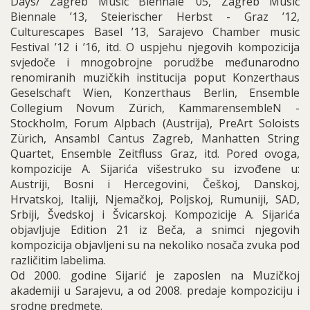
Days/ Zagreb Music Biennale ’05, Zagreb Music
Biennale ’13, Steierischer Herbst - Graz ’12,
Culturescapes Basel ’13, Sarajevo Chamber music
Festival ’12 i ’16, itd. O uspjehu njegovih kompozicija
svjedoče i mnogobrojne porudžbe međunarodno
renomiranih muzičkih institucija poput Konzerthaus
Geselschaft Wien, Konzerthaus Berlin, Ensemble
Collegium Novum Zürich, KammarensembleN -
Stockholm, Forum Alpbach (Austrija), PreArt Soloists
Zürich, Ansambl Cantus Zagreb, Manhatten String
Quartet, Ensemble Zeitfluss Graz, itd. Pored ovoga,
kompozicije A. Sijarića višestruko su izvođene u:
Austriji, Bosni i Hercegovini, Češkoj, Danskoj,
Hrvatskoj, Italiji, Njemačkoj, Poljskoj, Rumuniji, SAD,
Srbiji, Švedskoj i Švicarskoj. Kompozicije A. Sijarića
objavljuje Edition 21 iz Beča, a snimci njegovih
kompozicija objavljeni su na nekoliko nosača zvuka pod
različitim labelima.
Od 2000. godine Sijarić je zaposlen na Muzičkoj
akademiji u Sarajevu, a od 2008. predaje kompoziciju i
srodne predmete.