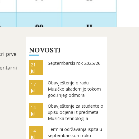
NOVOSTI
ri prve
Septembarski rok 2025/26
21.
mentarni
Jul
Obavještenje o radu
17.
Muzičke akademije tokom
Jul
godišnjeg odmora
Obavještenje za studente o
14.
upisu ocjena iz predmeta
Jul
Muzička tehnologija
Termini održavanja ispita u
14.
septembarskom roku
Jul