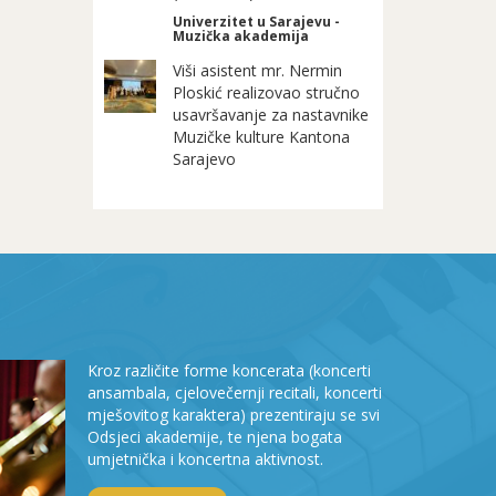
Univerzitet u Sarajevu -
Muzička akademija
Viši asistent mr. Nermin
Ploskić realizovao stručno
usavršavanje za nastavnike
Muzičke kulture Kantona
Sarajevo
Kroz različite forme koncerata (koncerti
ansambala, cjelovečernji recitali, koncerti
mješovitog karaktera) prezentiraju se svi
Odsjeci akademije, te njena bogata
umjetnička i koncertna aktivnost.