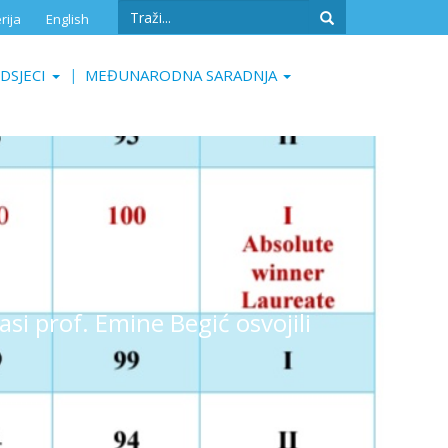
Search
rija
English
form
Search
DSJECI
MEĐUNARODNA SARADNJA
i prof. Emine Begić osvojili