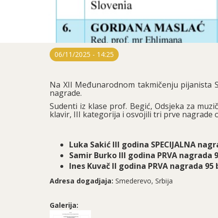
06/11/2025 - 14:25
Na XII Međunarodnom takmičenju pijanista Sme
nagrade.
Sudenti iz klase prof. Begić, Odsjeka za muzič
klavir, III kategorija i osvojili tri prve nagrade 
Luka Sakić III godina SPECIJALNA nag
Samir Burko III godina PRVA nagrada 
Ines Kuvač II godina PRVA nagrada 95
Adresa dogadjaja:
Smederevo, Srbija
Galerija: