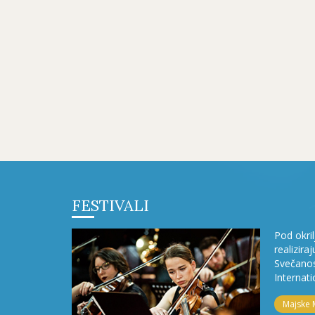
FESTIVALI
Pod okri
realizira
Svečanos
Internati
Majske 