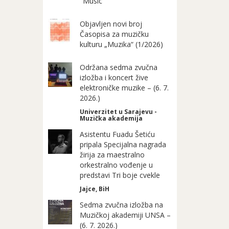
"Music"
Objavljen novi broj
Časopisa za muzičku
kulturu „Muzika“ (1/2026)
Održana sedma zvučna
izložba i koncert žive
elektroničke muzike – (6. 7.
2026.)
Univerzitet u Sarajevu -
Muzička akademija
Asistentu Fuadu Šetiću
pripala Specijalna nagrada
žirija za maestralno
orkestralno vođenje u
predstavi Tri boje cvekle
Jajce, BiH
Sedma zvučna izložba na
Muzičkoj akademiji UNSA –
(6. 7. 2026.)