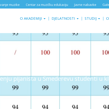
aživanje muzike
Centar za muzičku edukaciju
Javne nabavke
Gale
O AKADEMIJI
DJELATNOSTI
STUDIJ
O
u pijanista u Smederevu studenti u klas