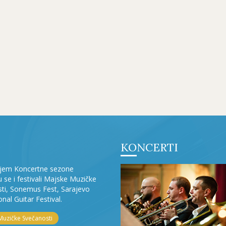
KONCERTI
ljem Koncertne sezone
ju se i festivali Majske Muzičke
ti, Sonemus Fest, Sarajevo
onal Guitar Festival.
Muzičke Svečanosti