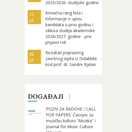
2025/2026. studijske godine
Konačna rang lista i
10.
informacije o upisu
Jul
kandidata u prvu godinu I
ciklusa studija akademske
2026/2027. godine - prvi
prijavni rok
Rezultati popravnog
08.
završnog ispita iz Didaktike
Jul
kod prof. dr. Sandre Bjelan
DOGAĐAJI
POZIV ZA RADOVE / CALL
FOR PAPERS: Časopis za
muzičku kulturu “Muzika” /
Journal for Music Culture