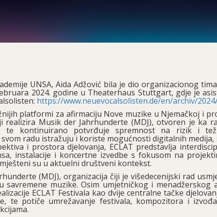
demije UNSA, Aida Adžović bila je dio organizacionog tim
 februara 2024. godine u Theaterhaus Stuttgart, gdje je asis
alsolisten:
https://www.neuevocalsolisten.de/en/archiv/2024
ižnijih platformi za afirmaciju Nove muzike u Njemačkoj i p
ji realizira Musik der Jahrhunderte (MDJ), otvoren je ka ra
 te kontinuirano potvrđuje spremnost na rizik i te
vom radu istražuju i koriste mogućnosti digitalnih medija,
ktiva i prostora djelovanja, ECLAT predstavlja interdiscip
a, instalacije i koncertne izvedbe s fokusom na projekti
ješteni su u aktuelni društveni kontekst.
hunderte (MDJ), organizacija čiji je višedecenijski rad usm
 polju savremene muzike. Osim umjetničkog i menadžerskog 
alizacije ECLAT Festivala kao dvije centralne tačke djelova
e, te potiče umrežavanje festivala, kompozitora i izvođa
ukcijama.