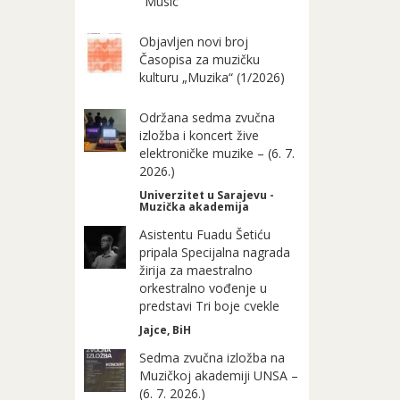
"Music"
Objavljen novi broj
Časopisa za muzičku
kulturu „Muzika“ (1/2026)
Održana sedma zvučna
izložba i koncert žive
elektroničke muzike – (6. 7.
2026.)
Univerzitet u Sarajevu -
Muzička akademija
Asistentu Fuadu Šetiću
pripala Specijalna nagrada
žirija za maestralno
orkestralno vođenje u
predstavi Tri boje cvekle
Jajce, BiH
Sedma zvučna izložba na
Muzičkoj akademiji UNSA –
(6. 7. 2026.)