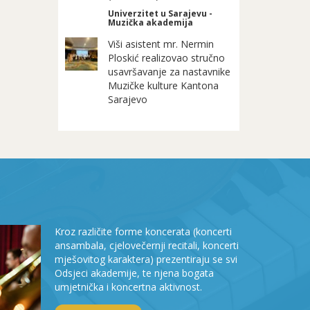
Univerzitet u Sarajevu -
Muzička akademija
Viši asistent mr. Nermin
Ploskić realizovao stručno
usavršavanje za nastavnike
Muzičke kulture Kantona
Sarajevo
Kroz različite forme koncerata (koncerti
ansambala, cjelovečernji recitali, koncerti
mješovitog karaktera) prezentiraju se svi
Odsjeci akademije, te njena bogata
umjetnička i koncertna aktivnost.