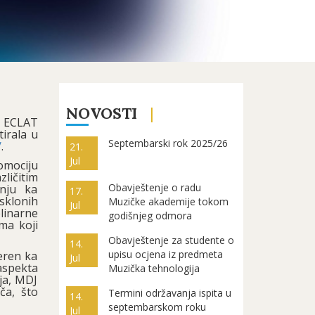
NOVOSTI
a ECLAT
tirala u
Septembarski rok 2025/26
/
.
21.
Jul
romociju
zličitim
Obavještenje o radu
žnju ka
17.
 sklonih
Muzičke akademije tokom
Jul
linarne
godišnjeg odmora
ma koji
Obavještenje za studente o
14.
upisu ocjena iz predmeta
jeren ka
Jul
aspekta
Muzička tehnologija
nja, MDJ
ča, što
Termini održavanja ispita u
14.
septembarskom roku
Jul