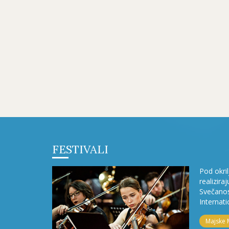
FESTIVALI
Pod okri
realizira
Svečanos
Internati
Majske 