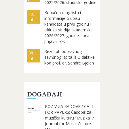
2025/2026. studijske godine
Konačna rang lista i
10.
informacije o upisu
Jul
kandidata u prvu godinu I
ciklusa studija akademske
2026/2027. godine - prvi
prijavni rok
Rezultati popravnog
08.
završnog ispita iz Didaktike
Jul
kod prof. dr. Sandre Bjelan
DOGAĐAJI
POZIV ZA RADOVE / CALL
FOR PAPERS: Časopis za
muzičku kulturu “Muzika” /
Journal for Music Culture