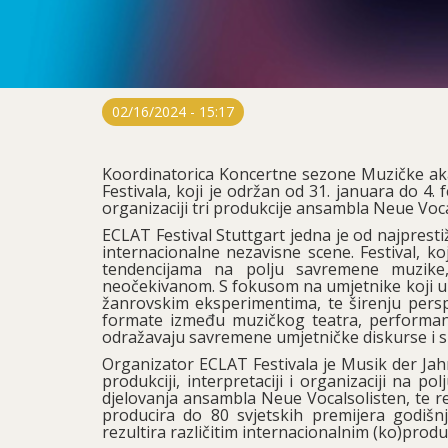
02/16/2024 - 15:17
Koordinatorica Koncertne sezone Muzičke aka
Festivala, koji je održan od 31. januara do 4.
organizaciji tri produkcije ansambla Neue Voc
ECLAT Festival Stuttgart jedna je od najprest
internacionalne nezavisne scene. Festival, ko
tendencijama na polju savremene muzike,
neočekivanom. S fokusom na umjetnike koji u s
žanrovskim eksperimentima, te širenju perspe
formate između muzičkog teatra, performans
odražavaju savremene umjetničke diskurse i sm
Organizator ECLAT Festivala je Musik der Jahr
produkciji, interpretaciji i organizaciji na
djelovanja ansambla Neue Vocalsolisten, te re
producira do 80 svjetskih premijera godišnj
rezultira različitim internacionalnim (ko)prod