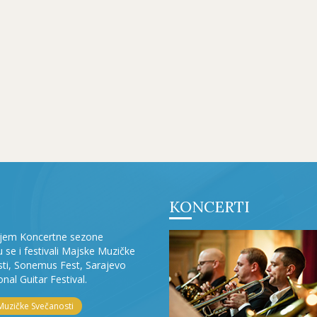
KONCERTI
ljem Koncertne sezone
ju se i festivali Majske Muzičke
ti, Sonemus Fest, Sarajevo
onal Guitar Festival.
Muzičke Svečanosti