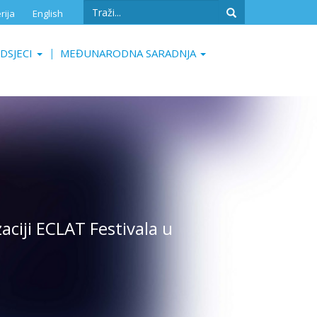
Search
rija
English
form
Search
DSJECI
MEĐUNARODNA SARADNJA
ciji ECLAT Festivala u