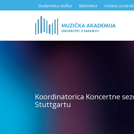
Skip
Studentska služba
Biblioteka
Institut za istr
to
main
content
Koordinatorica Koncertne sezo
Stuttgartu